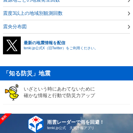
震度3以上の地域別観測回数
震央分布図
最新の地震情報を配信
tenki.jp公式X（旧Twitter）をご利用ください。
「知る防災」地震
いざという時にあわてないために
確かな情報と行動で防災力アップ
雨雲レーダーで雨を回避！
tenki.jp公式 天気予報アプリ