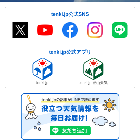
tenki.jp公式SNS
tenki.jp公式アプリ
tenki.jp
tenki.jp 登山天気