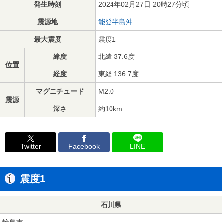
発生時刻
2024年02月27日 20時27分頃
震源地
能登半島沖
最大震度
震度1
緯度
北緯 37.6度
位置
経度
東経 136.7度
マグニチュード
M2.0
震源
深さ
約10km
Twitter
Facebook
LINE
震度1
石川県
輪島市