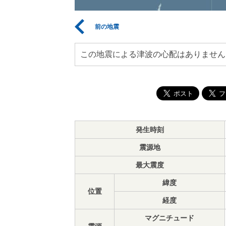
前の地震
この地震による津波の心配はありません
発生時刻
震源地
最大震度
緯度
位置
経度
マグニチュード