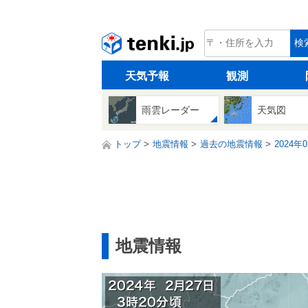
tenki.jp
検
天気予報
観測
雨雲レーダー
天気図
トップ
地震情報
過去の地震情報
2024年
地震情報