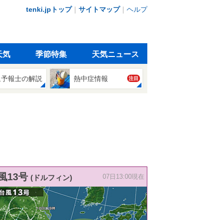
tenki.jpトップ
｜
サイトマップ
｜
ヘルプ
天気
季節特集
天気ニュース
象予報士の解説
熱中症情報
注目
風13号
(ドルフィン)
07日13:00現在