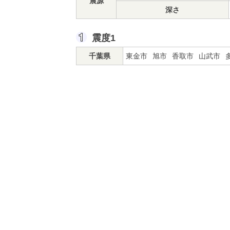
震源
深さ
震度1
千葉県
東金市
旭市
香取市
山武市