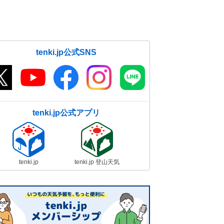
tenki.jp公式SNS
tenki.jp公式アプリ
tenki.jp
tenki.jp 登山天気