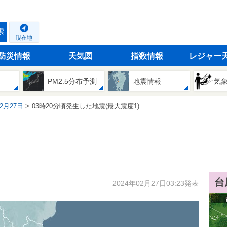
索
現在地
防災情報
天気図
指数情報
レジャー
PM2.5分布予測
地震情報
気
02月27日
03時20分頃発生した地震(最大震度1)
台
2024年02月27日03:23発表