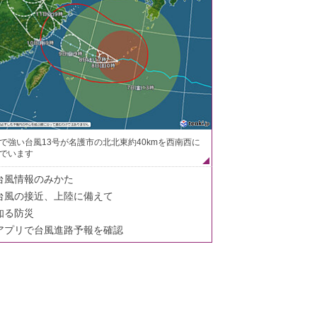
で強い台風13号が名護市の北北東約40kmを西南西に
でいます
台風情報のみかた
台風の接近、上陸に備えて
知る防災
アプリで台風進路予報を確認