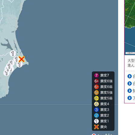
大型
進ん