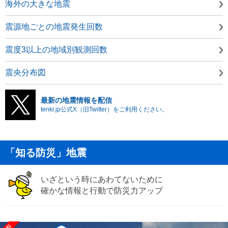
海外の大きな地震
震源地ごとの地震発生回数
震度3以上の地域別観測回数
震央分布図
最新の地震情報を配信
tenki.jp公式X（旧Twitter）をご利用ください。
「知る防災」地震
いざという時にあわてないために
確かな情報と行動で防災力アップ