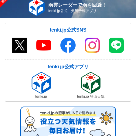
雨雲レーダーで雨を回避！
tenki.jp公式 天気予報アプリ
tenki.jp公式SNS
tenki.jp公式アプリ
tenki.jp
tenki.jp 登山天気