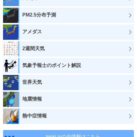
PM2.5分布予測
アメダス
2週間天気
気象予報士のポイント解説
世界天気
地震情報
熱中症情報
tenki.jpの全情報はこちら