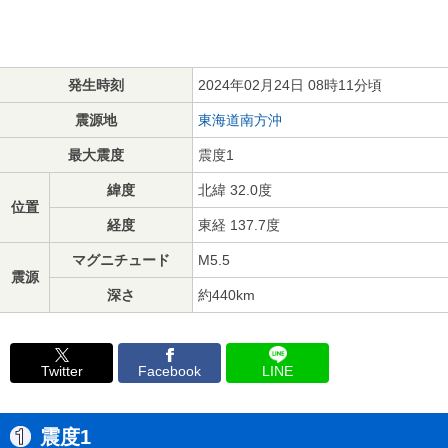
発生時刻
2024年02月24日 08時11分頃
震源地
東海道南方沖
最大震度
震度1
緯度
北緯 32.0度
位置
経度
東経 137.7度
マグニチュード
M5.5
震源
深さ
約440km
Twitter
Facebook
LINE
震度1