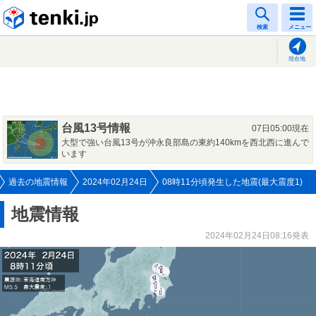
tenki.jp
検索
メニュー
現在地
台風13号情報
07日05:00現在
大型で強い台風13号が沖永良部島の東約140kmを西北西に進んで
います
過去の地震情報
2024年02月24日
08時11分頃発生した地震(最大震度1)
地震情報
2024年02月24日08:16発表