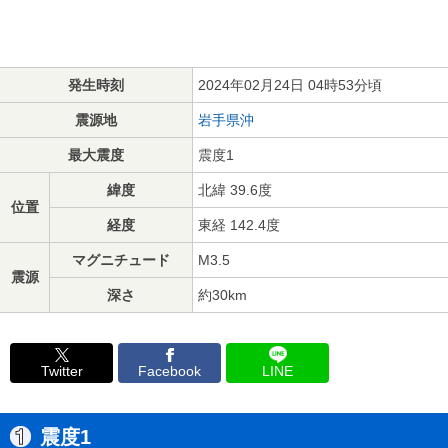
発生時刻
2024年02月24日 04時53分頃
震源地
岩手県沖
最大震度
震度1
緯度
北緯 39.6度
位置
経度
東経 142.4度
マグニチュード
M3.5
震源
深さ
約30km
Twitter
Facebook
LINE
震度1