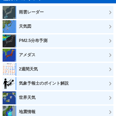
雨雲レーダー
天気図
PM2.5分布予測
アメダス
2週間天気
気象予報士のポイント解説
世界天気
地震情報