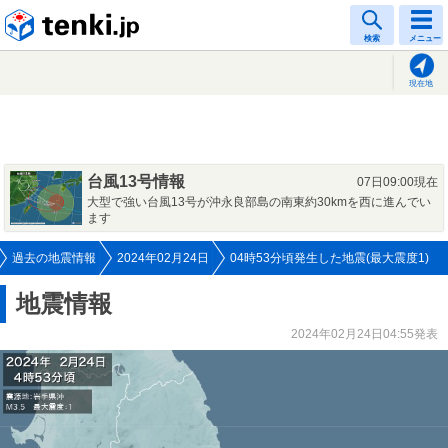
tenki.jp
検索
メニュー
現在地
台風13号情報
07日09:00現在
大型で強い台風13号が沖永良部島の南東約30kmを西に進んでい
ます
過去の地震情報
2024年02月24日
04時53分頃発生した地震(最大震度1)
地震情報
2024年02月24日04:55発表