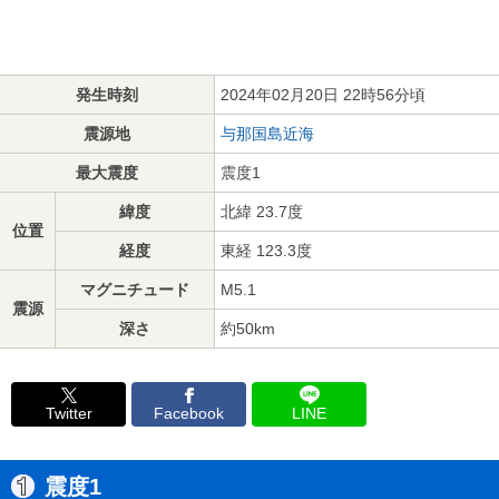
発生時刻
2024年02月20日 22時56分頃
震源地
与那国島近海
最大震度
震度1
緯度
北緯 23.7度
位置
経度
東経 123.3度
マグニチュード
M5.1
震源
深さ
約50km
Twitter
Facebook
LINE
震度1