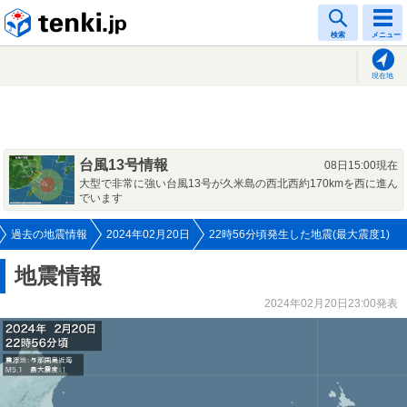
tenki.jp
検索
メニュー
現在地
台風13号情報
08日15:00現在
大型で非常に強い台風13号が久米島の西北西約170kmを西に進ん
でいます
過去の地震情報
2024年02月20日
22時56分頃発生した地震(最大震度1)
地震情報
2024年02月20日23:00発表