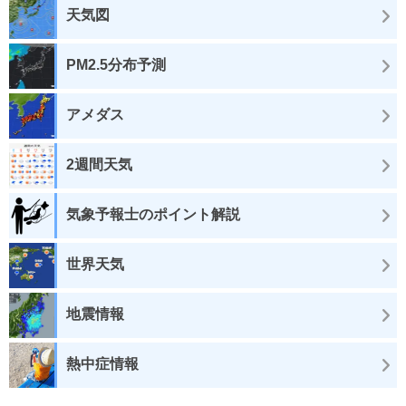
天気図
PM2.5分布予測
アメダス
2週間天気
気象予報士のポイント解説
世界天気
地震情報
熱中症情報