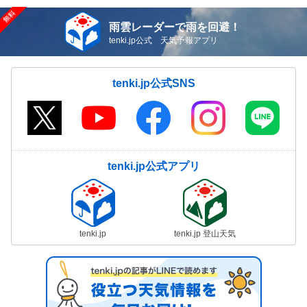
雨雲レーダーで雨を回避！
tenki.jp公式 天気予報アプリ
tenki.jp公式SNS
tenki.jp公式アプリ
tenki.jp
tenki.jp 登山天気