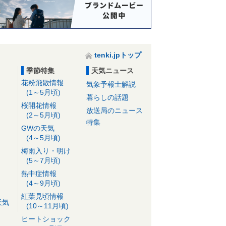
tenki.jpトップ
季節特集
天気ニュース
花粉飛散情報
気象予報士解説
(1～5月頃)
暮らしの話題
桜開花情報
放送局のニュース
(2～5月頃)
特集
GWの天気
(4～5月頃)
梅雨入り・明け
(5～7月頃)
熱中症情報
(4～9月頃)
紅葉見頃情報
天気
(10～11月頃)
ヒートショック