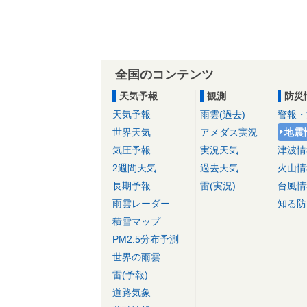
全国のコンテンツ
天気予報
観測
防災
天気予報
雨雲(過去)
警報・
世界天気
アメダス実況
地震
気圧予報
実況天気
津波情
2週間天気
過去天気
火山情
長期予報
雷(実況)
台風情
雨雲レーダー
知る防
積雪マップ
PM2.5分布予測
世界の雨雲
雷(予報)
道路気象