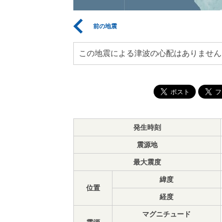
前の地震
この地震による津波の心配はありません
発生時刻
震源地
最大震度
緯度
位置
経度
マグニチュード