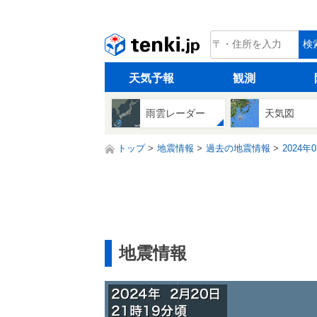
tenki.jp
検
天気予報
観測
雨雲レーダー
天気図
トップ
地震情報
過去の地震情報
2024年
地震情報