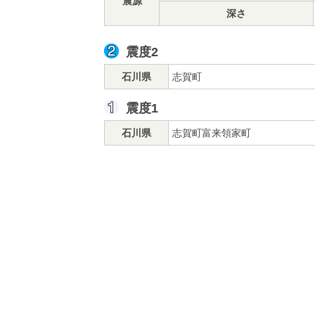
震源
深さ
震度2
石川県
志賀町
震度1
石川県
志賀町富来領家町