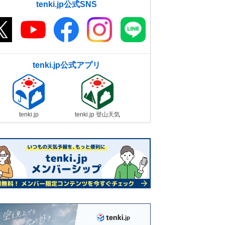
tenki.jp公式SNS
tenki.jp公式アプリ
tenki.jp
tenki.jp 登山天気