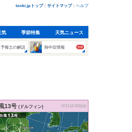
tenki.jpトップ
｜
サイトマップ
｜
ヘルプ
天気
季節特集
天気ニュース
象予報士の解説
熱中症情報
注目
風13号
(ドルフィン)
07日16:00現在