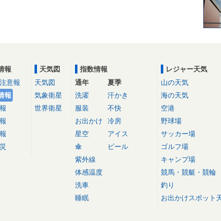
情報
天気図
指数情報
レジャー天気
注意報
天気図
通年
夏季
山の天気
情報
気象衛星
洗濯
汗かき
海の天気
報
世界衛星
服装
不快
空港
報
お出かけ
冷房
野球場
報
星空
アイス
サッカー場
災
傘
ビール
ゴルフ場
紫外線
キャンプ場
体感温度
競馬・競艇・競輪
洗車
釣り
睡眠
お出かけスポット