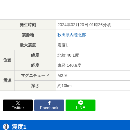
発生時刻
2024年02月20日 01時26分頃
震源地
秋田県内陸北部
最大震度
震度1
緯度
北緯 40.1度
位置
経度
東経 140.6度
マグニチュード
M2.9
震源
深さ
約10km
Twitter
Facebook
LINE
震度1