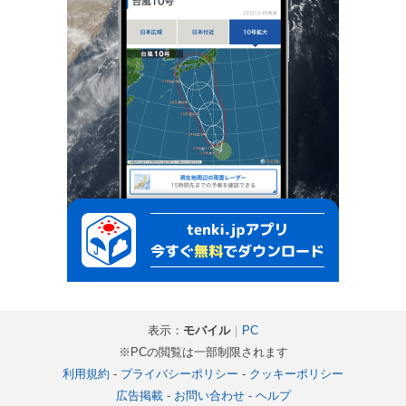
表示：
モバイル
｜
PC
※PCの閲覧は一部制限されます
利用規約
-
プライバシーポリシー
-
クッキーポリシー
広告掲載
-
お問い合わせ
-
ヘルプ