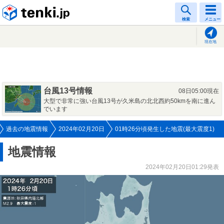
tenki.jp
検索
メニュー
現在地
台風13号情報
08日05:00現在
大型で非常に強い台風13号が久米島の北北西約50kmを南に進ん
でいます
過去の地震情報
2024年02月20日
01時26分頃発生した地震(最大震度1)
地震情報
2024年02月20日01:29発表