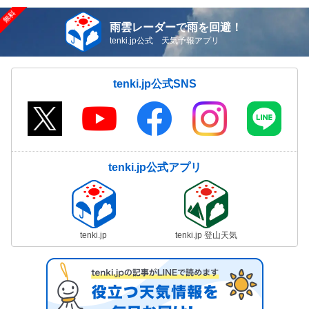
雨雲レーダーで雨を回避！
tenki.jp公式 天気予報アプリ
tenki.jp公式SNS
tenki.jp公式アプリ
tenki.jp
tenki.jp 登山天気