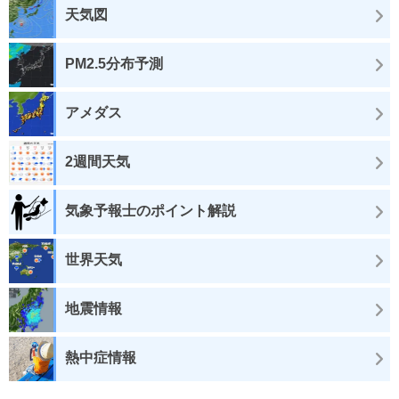
天気図
PM2.5分布予測
アメダス
2週間天気
気象予報士のポイント解説
世界天気
地震情報
熱中症情報