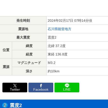
発生時刻
2024年02月17日 07時14分頃
震源地
石川県能登地方
最大震度
震度2
緯度
北緯 37.2度
位置
経度
東経 136.8度
マグニチュード
M3.2
震源
深さ
約10km
Twitter
Facebook
LINE
震度2