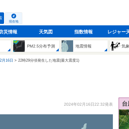
索
現在地
防災情報
天気図
指数情報
レジャー
PM2.5分布予測
地震情報
気
02月16日
22時29分頃発生した地震(最大震度1)
台
2024年02月16日22:32発表