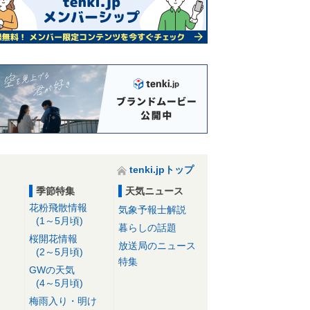
tenki.jpトップ
季節特集
天気ニュース
花粉飛散情報
気象予報士解説
(1～5月頃)
暮らしの話題
桜開花情報
放送局のニュース
(2～5月頃)
特集
GWの天気
(4～5月頃)
梅雨入り・明け