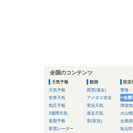
全国のコンテンツ
天気予報
観測
防災
天気予報
雨雲(過去)
警報・
世界天気
アメダス実況
地震
気圧予報
実況天気
津波情
2週間天気
過去天気
火山情
長期予報
雷(実況)
台風情
雨雲レーダー
知る防