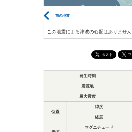
前の地震
この地震による津波の心配はありません
発生時刻
震源地
最大震度
緯度
位置
経度
マグニチュード