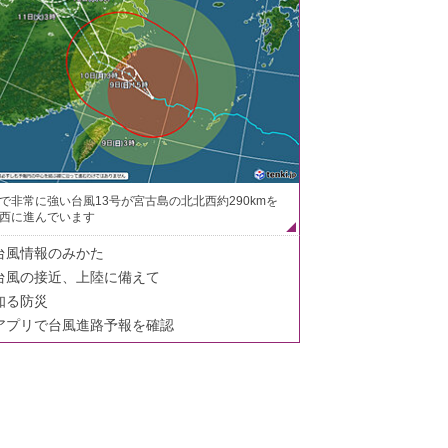
で非常に強い台風13号が宮古島の北北西約290kmを
西に進んでいます
台風情報のみかた
台風の接近、上陸に備えて
知る防災
アプリで台風進路予報を確認