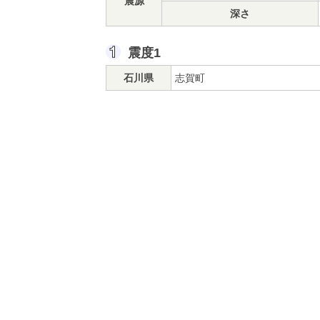
震源
深さ
震度1
石川県
志賀町