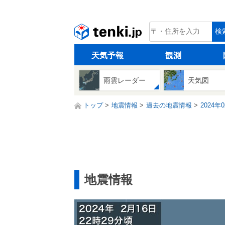
tenki.jp
検
天気予報
観測
雨雲レーダー
天気図
トップ
地震情報
過去の地震情報
2024年
地震情報