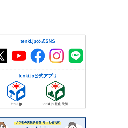
tenki.jp公式SNS
tenki.jp公式アプリ
tenki.jp
tenki.jp 登山天気