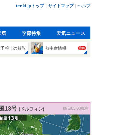
tenki.jpトップ
｜
サイトマップ
｜
ヘルプ
天気
季節特集
天気ニュース
象予報士の解説
熱中症情報
注目
風13号
(ドルフィン)
09日03:00現在