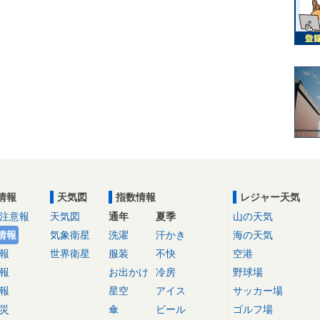
情報
天気図
指数情報
レジャー天気
注意報
天気図
通年
夏季
山の天気
情報
気象衛星
洗濯
汗かき
海の天気
報
世界衛星
服装
不快
空港
報
お出かけ
冷房
野球場
報
星空
アイス
サッカー場
災
傘
ビール
ゴルフ場