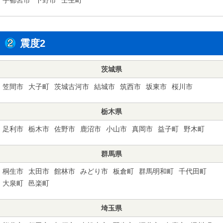
震度2
茨城県
笠間市
大子町
茨城古河市
結城市
筑西市
坂東市
桜川市
栃木県
足利市
栃木市
佐野市
鹿沼市
小山市
真岡市
益子町
野木町
群馬県
桐生市
太田市
館林市
みどり市
板倉町
群馬明和町
千代田町
大泉町
邑楽町
埼玉県