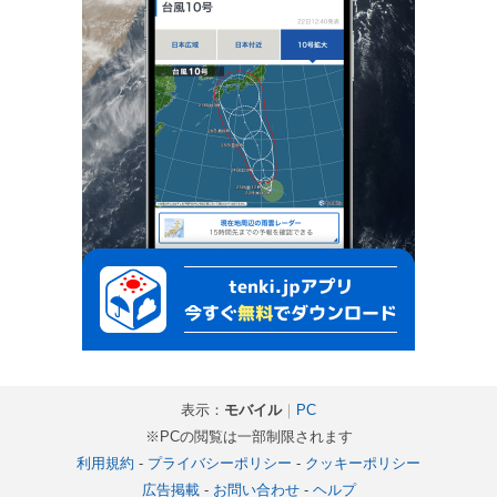
表示：
モバイル
｜
PC
※PCの閲覧は一部制限されます
利用規約
-
プライバシーポリシー
-
クッキーポリシー
広告掲載
-
お問い合わせ
-
ヘルプ