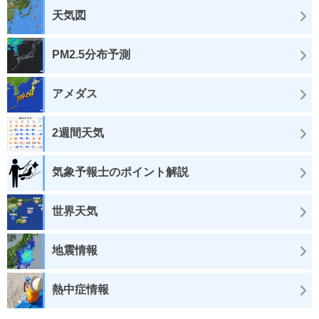
天気図
PM2.5分布予測
アメダス
2週間天気
気象予報士のポイント解説
世界天気
地震情報
熱中症情報