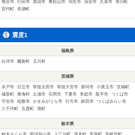
熊谷市
行田市
加須市
東松山市
羽生市
深谷市
久喜市
滑川町
宮代町
長瀞町
震度1
福島県
白河市
棚倉町
玉川村
茨城県
水戸市
日立市
常陸太田市
常陸大宮市
那珂市
小美玉市
茨城町
城里町
東海村
土浦市
石岡市
下妻市
常総市
取手市
つくば市
守谷市
稲敷市
かすみがうら市
行方市
鉾田市
つくばみらい市
八千代町
五霞町
境町
栃木県
栃木さくら市
那須烏山市
上三川町
茂木町
芳賀町
高根沢町