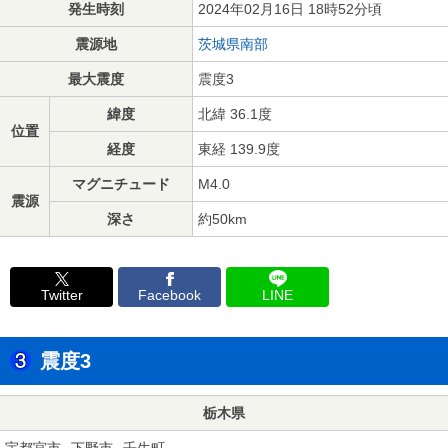
発生時刻
2024年02月16日 18時52分頃
震源地
茨城県南部
最大震度
震度3
緯度
北緯 36.1度
位置
経度
東経 139.9度
マグニチュード
M4.0
震源
深さ
約50km
Twitter
Facebook
LINE
震度3
栃木県
宇都宮市
下野市
壬生町