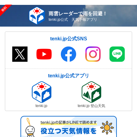
雨雲レーダーで雨を回避！
tenki.jp公式 天気予報アプリ
tenki.jp公式SNS
tenki.jp公式アプリ
tenki.jp
tenki.jp 登山天気