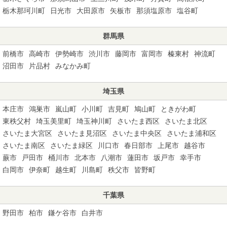
栃木那珂川町
日光市
大田原市
矢板市
那須塩原市
塩谷町
群馬県
前橋市
高崎市
伊勢崎市
渋川市
藤岡市
富岡市
榛東村
神流町
沼田市
片品村
みなかみ町
埼玉県
本庄市
鴻巣市
嵐山町
小川町
吉見町
鳩山町
ときがわ町
東秩父村
埼玉美里町
埼玉神川町
さいたま西区
さいたま北区
さいたま大宮区
さいたま見沼区
さいたま中央区
さいたま浦和区
さいたま南区
さいたま緑区
川口市
春日部市
上尾市
越谷市
蕨市
戸田市
桶川市
北本市
八潮市
蓮田市
坂戸市
幸手市
白岡市
伊奈町
越生町
川島町
秩父市
皆野町
千葉県
野田市
柏市
鎌ケ谷市
白井市