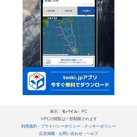
表示：
モバイル
｜
PC
※PCの閲覧は一部制限されます
利用規約
-
プライバシーポリシー
-
クッキーポリシー
広告掲載
-
お問い合わせ
-
ヘルプ