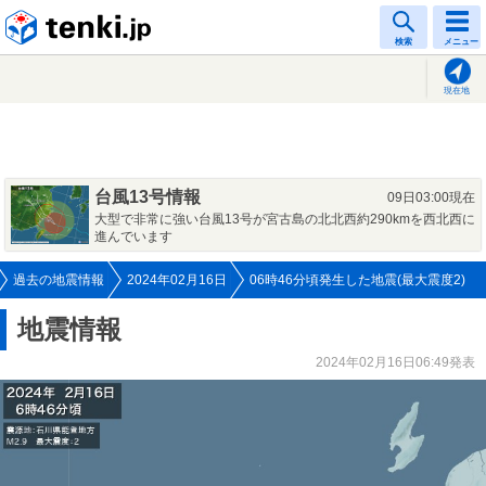
tenki.jp
検索
メニュー
現在地
台風13号情報
09日03:00現在
大型で非常に強い台風13号が宮古島の北北西約290kmを西北西に
進んでいます
過去の地震情報
2024年02月16日
06時46分頃発生した地震(最大震度2)
地震情報
2024年02月16日06:49発表