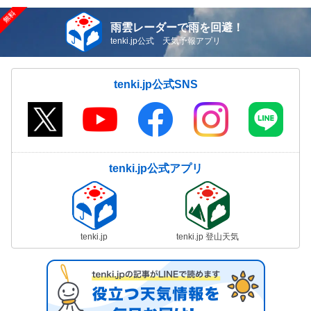
雨雲レーダーで雨を回避！
tenki.jp公式 天気予報アプリ
tenki.jp公式SNS
tenki.jp公式アプリ
tenki.jp
tenki.jp 登山天気