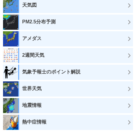
天気図
PM2.5分布予測
アメダス
2週間天気
気象予報士のポイント解説
世界天気
地震情報
熱中症情報