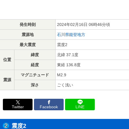
発生時刻
2024年02月16日 06時46分頃
震源地
石川県能登地方
最大震度
震度2
緯度
北緯 37.1度
位置
経度
東経 136.8度
マグニチュード
M2.9
震源
深さ
ごく浅い
Twitter
Facebook
LINE
震度2