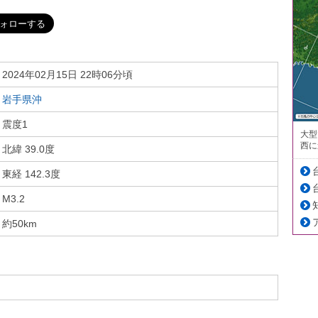
2024年02月15日 22時06分頃
岩手県沖
震度1
大型
西に
北緯 39.0度
東経 142.3度
M3.2
約50km