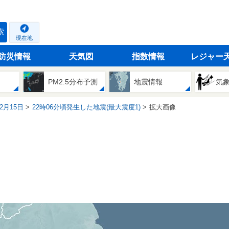
索
現在地
防災情報
天気図
指数情報
レジャー
PM2.5分布予測
地震情報
気
02月15日
22時06分頃発生した地震(最大震度1)
拡大画像