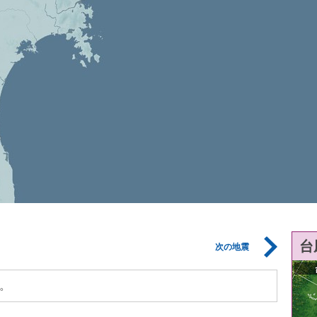
台
次の地震
。