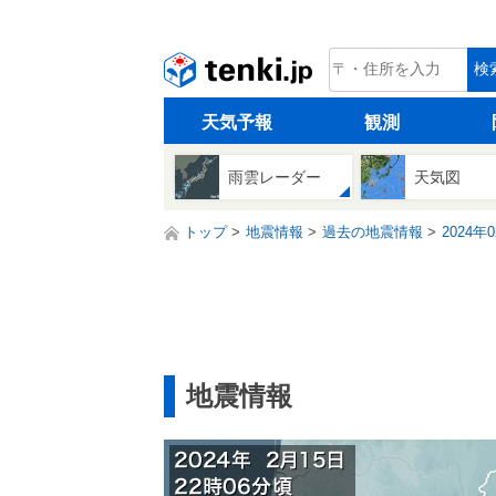
tenki.jp
検
天気予報
観測
雨雲レーダー
天気図
トップ
地震情報
過去の地震情報
2024年
地震情報