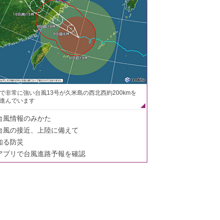
で非常に強い台風13号が久米島の西北西約200kmを
進んでいます
台風情報のみかた
台風の接近、上陸に備えて
知る防災
アプリで台風進路予報を確認