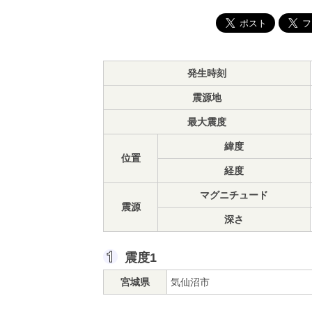
発生時刻
震源地
最大震度
緯度
位置
経度
マグニチュード
震源
深さ
震度1
宮城県
気仙沼市