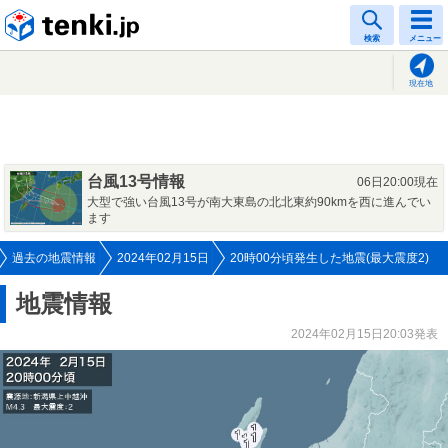
tenki.jp
検索
メニュー
現在地
台風13号情報
06日20:00現在
大型で強い台風13号が南大東島の北北東約90kmを西に進んでい
ます
過去の地震情報
2024年02月15日
20時00分頃発生した地震(最大震度2)
地震情報
2024年02月15日20:03発表