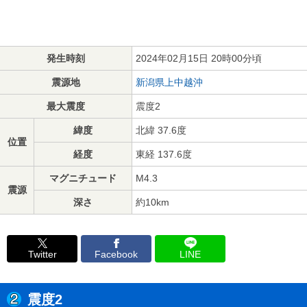
発生時刻
2024年02月15日 20時00分頃
震源地
新潟県上中越沖
最大震度
震度2
緯度
北緯 37.6度
位置
経度
東経 137.6度
マグニチュード
M4.3
震源
深さ
約10km
Twitter
Facebook
LINE
震度2