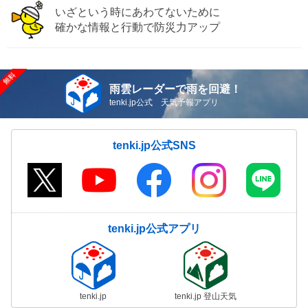
いざという時にあわてないために
確かな情報と行動で防災力アップ
雨雲レーダーで雨を回避！
tenki.jp公式 天気予報アプリ
tenki.jp公式SNS
tenki.jp公式アプリ
tenki.jp
tenki.jp 登山天気