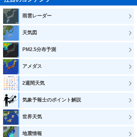
雨雲レーダー
天気図
PM2.5分布予測
アメダス
2週間天気
気象予報士のポイント解説
世界天気
地震情報