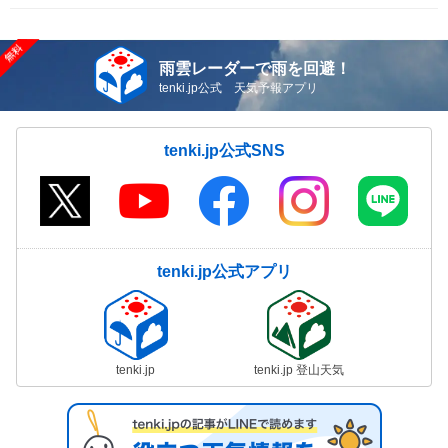
雨雲レーダーで雨を回避！
tenki.jp公式 天気予報アプリ
tenki.jp公式SNS
tenki.jp公式アプリ
tenki.jp
tenki.jp 登山天気