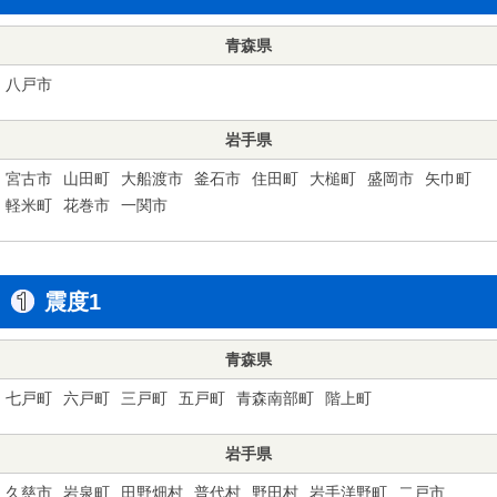
青森県
八戸市
岩手県
宮古市
山田町
大船渡市
釜石市
住田町
大槌町
盛岡市
矢巾町
軽米町
花巻市
一関市
震度1
青森県
七戸町
六戸町
三戸町
五戸町
青森南部町
階上町
岩手県
久慈市
岩泉町
田野畑村
普代村
野田村
岩手洋野町
二戸市