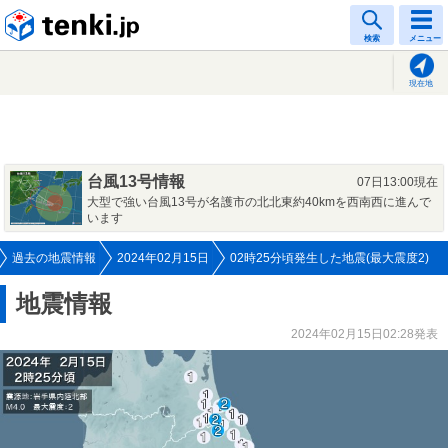
tenki.jp
検索
メニュー
現在地
台風13号情報
07日13:00現在
大型で強い台風13号が名護市の北北東約40kmを西南西に進んで
います
過去の地震情報
2024年02月15日
02時25分頃発生した地震(最大震度2)
地震情報
2024年02月15日02:28発表