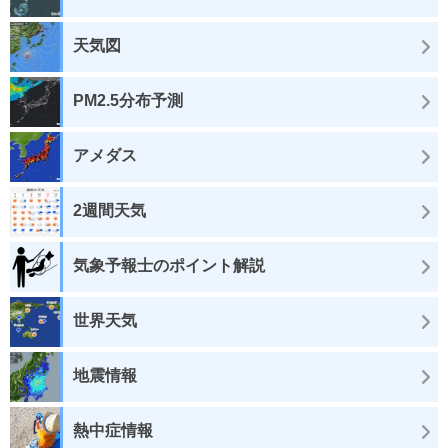
天気図
PM2.5分布予測
アメダス
2週間天気
気象予報士のポイント解説
世界天気
地震情報
熱中症情報