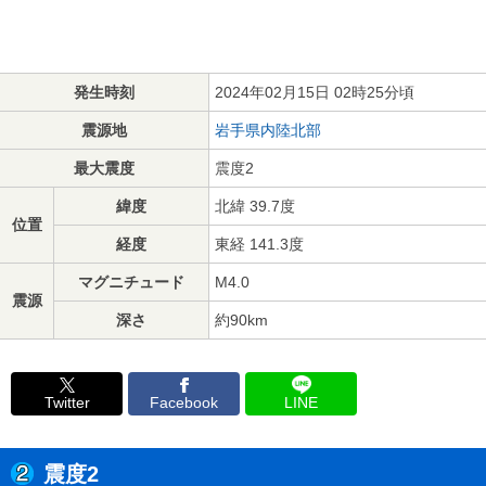
発生時刻
2024年02月15日 02時25分頃
震源地
岩手県内陸北部
最大震度
震度2
緯度
北緯 39.7度
位置
経度
東経 141.3度
マグニチュード
M4.0
震源
深さ
約90km
Twitter
Facebook
LINE
震度2