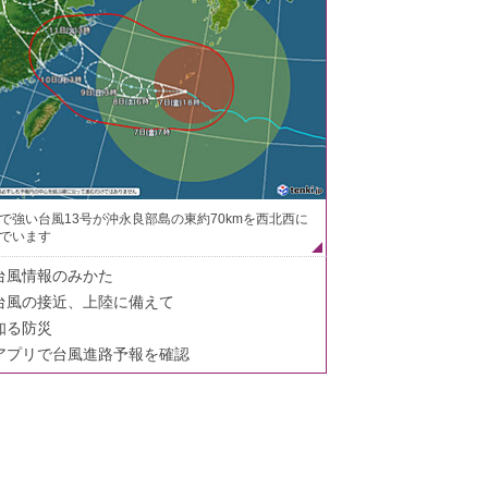
で強い台風13号が沖永良部島の東約70kmを西北西に
でいます
台風情報のみかた
台風の接近、上陸に備えて
知る防災
アプリで台風進路予報を確認