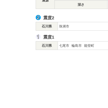
震源
深さ
震度2
石川県
珠洲市
震度1
石川県
七尾市
輪島市
能登町