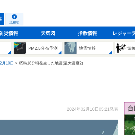
索
現在地
防災情報
天気図
指数情報
レジャー
PM2.5分布予測
地震情報
気
02月10日
05時18分頃発生した地震(最大震度2)
台
2024年02月10日05:21発表