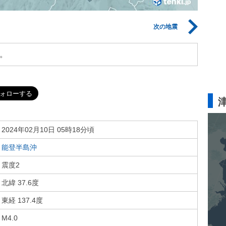
次の地震
。
2024年02月10日 05時18分頃
能登半島沖
震度2
北緯 37.6度
東経 137.4度
M4.0