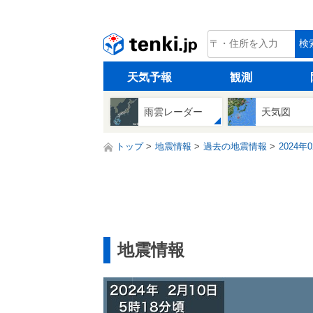
tenki.jp
検
天気予報
観測
雨雲レーダー
天気図
トップ
地震情報
過去の地震情報
2024年
地震情報