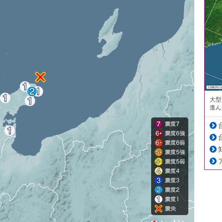
大型
進ん