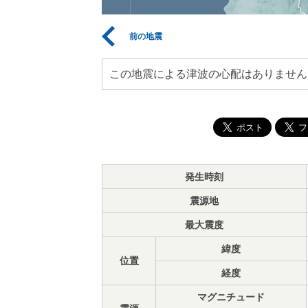
前の地震
この地震による津波の心配はありません
発生時刻
震源地
最大震度
緯度
位置
経度
マグニチュード