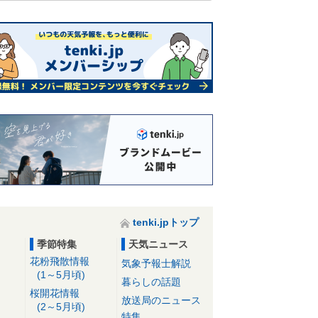
tenki.jpトップ
季節特集
天気ニュース
花粉飛散情報
気象予報士解説
(1～5月頃)
暮らしの話題
桜開花情報
放送局のニュース
(2～5月頃)
特集