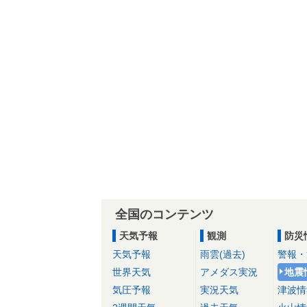
全国のコンテンツ
天気予報
観測
防災
天気予報
雨雲(過去)
警報・
世界天気
アメダス実況
地震
気圧予報
実況天気
津波情