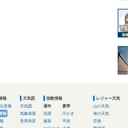
情報
天気図
指数情報
レジャー天気
注意報
天気図
通年
夏季
山の天気
情報
気象衛星
洗濯
汗かき
海の天気
報
世界衛星
服装
不快
空港