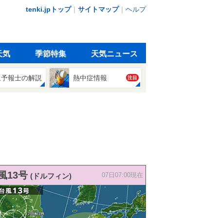
tenki.jpトップ
｜
サイトマップ
｜
ヘルプ
天気
季節特集
天気ニュース
象予報士の解説
熱中症情報
注目
風13号
(ドルフィン)
07日07:00現在