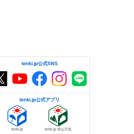
tenki.jp公式SNS
tenki.jp公式アプリ
tenki.jp
tenki.jp 登山天気