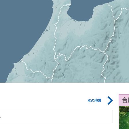
台
次の地震
。