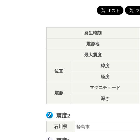
発生時刻
震源地
最大震度
緯度
位置
経度
マグニチュード
震源
深さ
震度2
石川県
輪島市