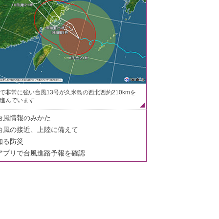
で非常に強い台風13号が久米島の西北西約210kmを
進んでいます
台風情報のみかた
台風の接近、上陸に備えて
知る防災
アプリで台風進路予報を確認