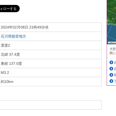
2024年02月08日 21時49分頃
石川県能登地方
震度2
大型
西に
北緯 37.4度
東経 137.0度
M3.2
約10km