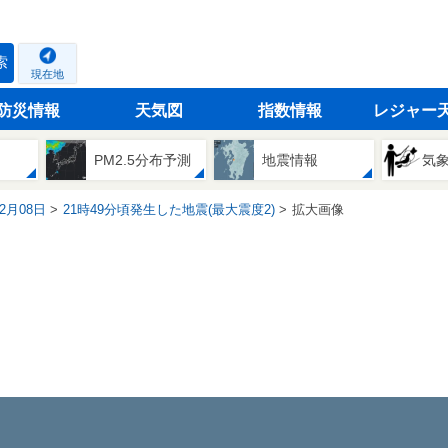
索
現在地
防災情報
天気図
指数情報
レジャー
PM2.5分布予測
地震情報
気
02月08日
21時49分頃発生した地震(最大震度2)
拡大画像