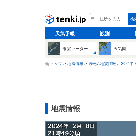
tenki.jp
検
天気予報
観測
雨雲レーダー
天気図
トップ
地震情報
過去の地震情報
2024年
地震情報