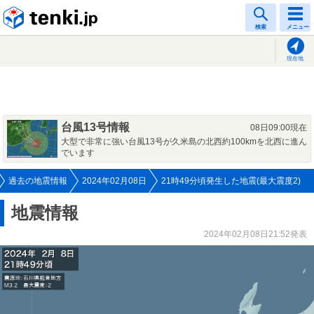
tenki.jp
検索
メニュー
現在地
台風13号情報
08日09:00現在
大型で非常に強い台風13号が久米島の北西約100kmを北西に進ん
でいます
過去の地震情報
2024年02月08日
21時49分頃発生した地震(最大震度2)
地震情報
2024年02月08日21:52発表