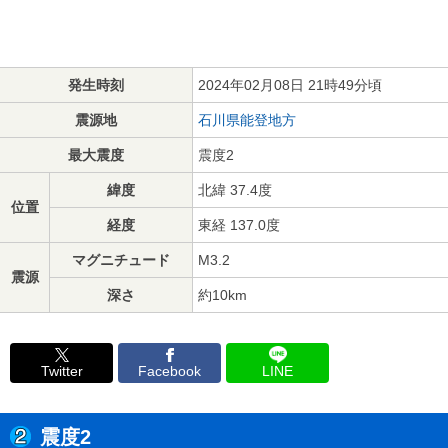
発生時刻
2024年02月08日 21時49分頃
震源地
石川県能登地方
最大震度
震度2
緯度
北緯 37.4度
位置
経度
東経 137.0度
マグニチュード
M3.2
震源
深さ
約10km
Twitter
Facebook
LINE
震度2