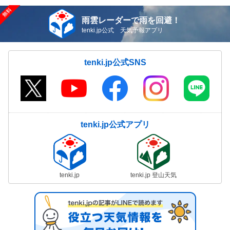
雨雲レーダーで雨を回避！
tenki.jp公式 天気予報アプリ
tenki.jp公式SNS
tenki.jp公式アプリ
tenki.jp
tenki.jp 登山天気