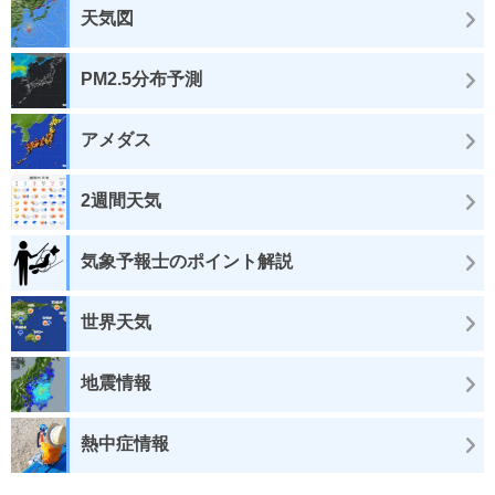
天気図
PM2.5分布予測
アメダス
2週間天気
気象予報士のポイント解説
世界天気
地震情報
熱中症情報