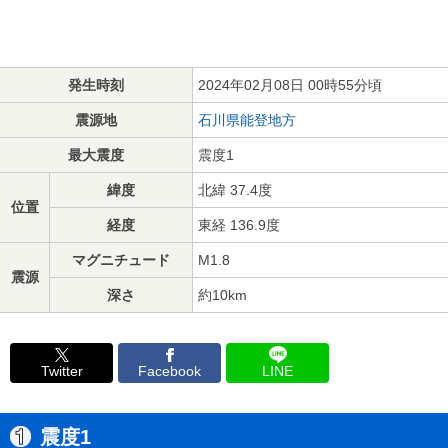
発生時刻
2024年02月08日 00時55分頃
震源地
石川県能登地方
最大震度
震度1
緯度
北緯 37.4度
位置
経度
東経 136.9度
マグニチュード
M1.8
震源
深さ
約10km
Twitter
Facebook
LINE
震度1