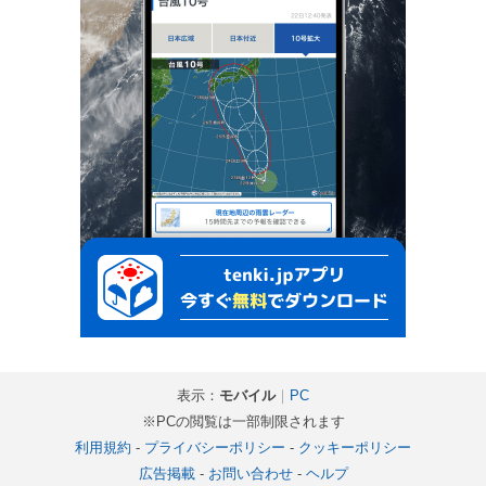
表示：
モバイル
｜
PC
※PCの閲覧は一部制限されます
利用規約
-
プライバシーポリシー
-
クッキーポリシー
広告掲載
-
お問い合わせ
-
ヘルプ