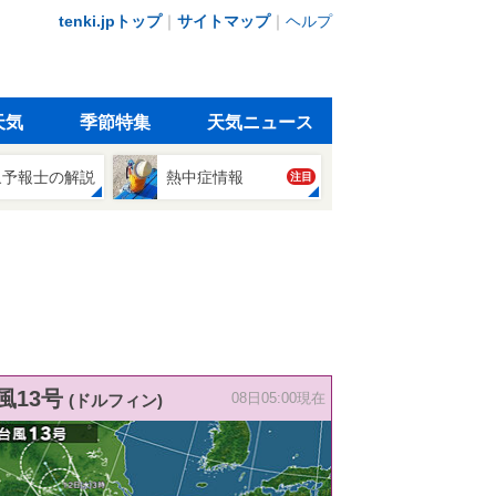
tenki.jpトップ
｜
サイトマップ
｜
ヘルプ
天気
季節特集
天気ニュース
象予報士の解説
熱中症情報
注目
風13号
(ドルフィン)
08日05:00現在