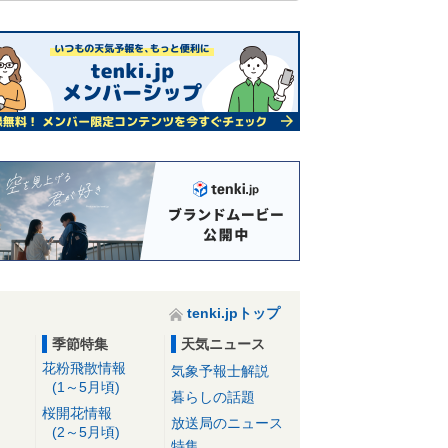
tenki.jpトップ
季節特集
天気ニュース
花粉飛散情報
気象予報士解説
(1～5月頃)
暮らしの話題
桜開花情報
放送局のニュース
(2～5月頃)
特集