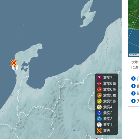
大型
に進