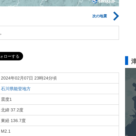
次の地震
。
2024年02月07日 23時24分頃
石川県能登地方
震度1
北緯 37.2度
東経 136.7度
M2.1