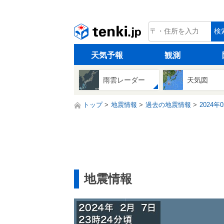
tenki.jp
検
天気予報
観測
雨雲レーダー
天気図
トップ
地震情報
過去の地震情報
2024年
地震情報