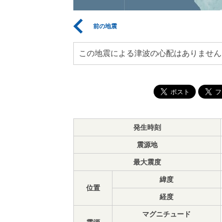
前の地震
この地震による津波の心配はありません
発生時刻
震源地
最大震度
緯度
位置
経度
マグニチュード