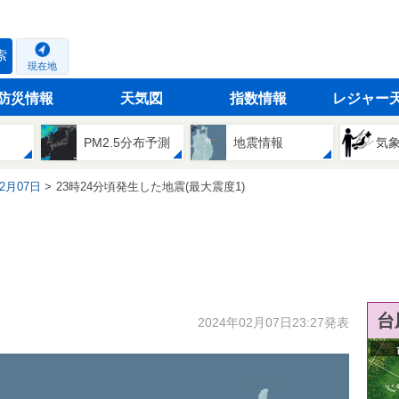
索
現在地
防災情報
天気図
指数情報
レジャー
PM2.5分布予測
地震情報
気
02月07日
23時24分頃発生した地震(最大震度1)
台
2024年02月07日23:27発表