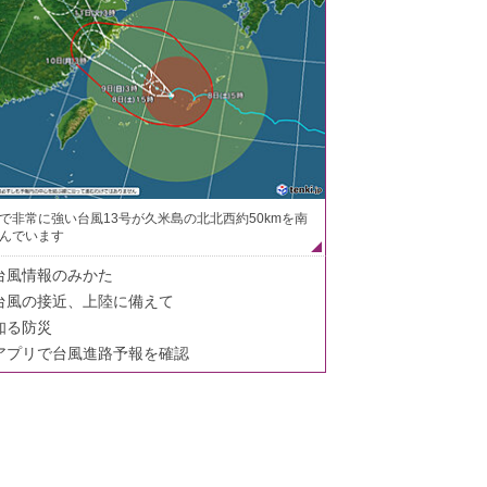
で非常に強い台風13号が久米島の北北西約50kmを南
んでいます
台風情報のみかた
台風の接近、上陸に備えて
知る防災
アプリで台風進路予報を確認