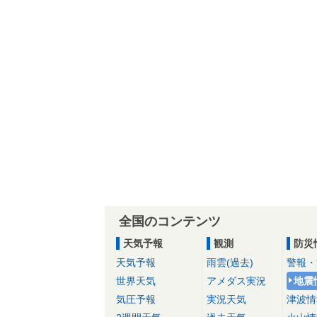
全国のコンテンツ
天気予報
観測
防災
天気予報
雨雲(過去)
警報・
世界天気
アメダス実況
地震
気圧予報
実況天気
津波情