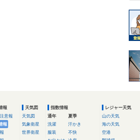
情報
天気図
指数情報
レジャー天気
注意報
天気図
通年
夏季
山の天気
情報
気象衛星
洗濯
汗かき
海の天気
報
世界衛星
服装
不快
空港