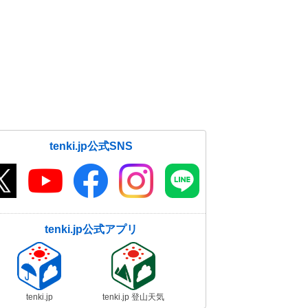
tenki.jp公式SNS
tenki.jp公式アプリ
tenki.jp
tenki.jp 登山天気