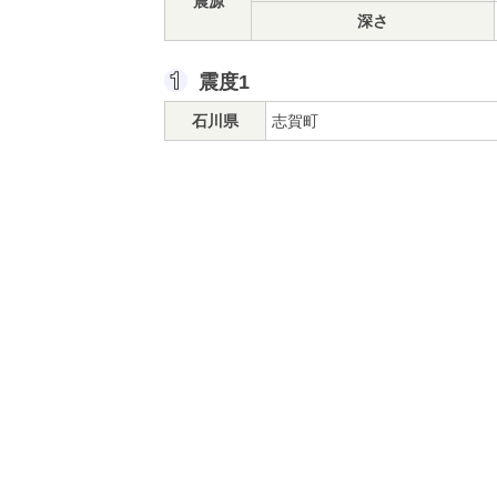
震源
深さ
震度1
石川県
志賀町