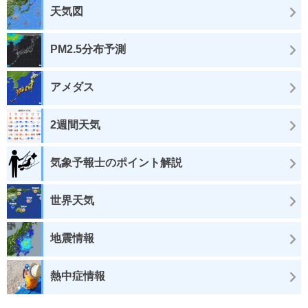
天気図
PM2.5分布予測
アメダス
2週間天気
気象予報士のポイント解説
世界天気
地震情報
熱中症情報