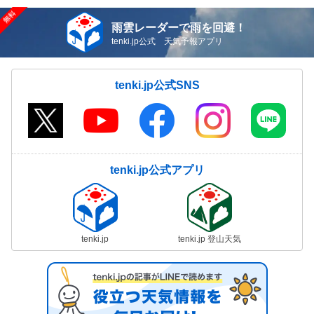
雨雲レーダーで雨を回避！
tenki.jp公式 天気予報アプリ
tenki.jp公式SNS
tenki.jp公式アプリ
tenki.jp
tenki.jp 登山天気