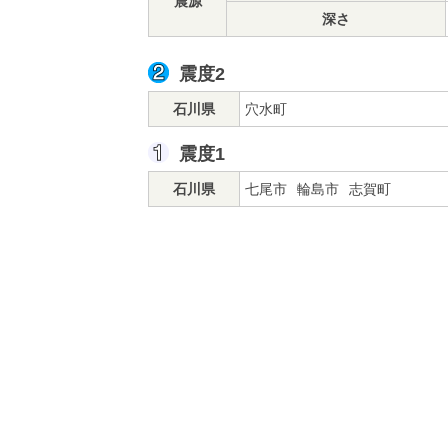
震源
深さ
震度2
石川県
穴水町
震度1
石川県
七尾市
輪島市
志賀町