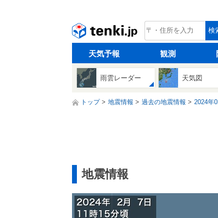
tenki.jp
検
天気予報
観測
雨雲レーダー
天気図
トップ
地震情報
過去の地震情報
2024年
地震情報