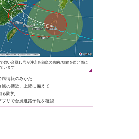
で強い台風13号が沖永良部島の東約70kmを西北西に
でいます
台風情報のみかた
台風の接近、上陸に備えて
知る防災
アプリで台風進路予報を確認