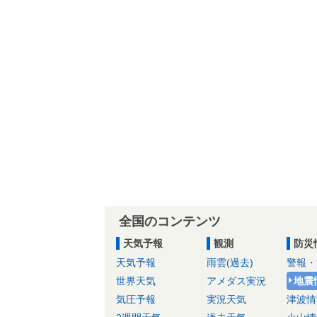
全国のコンテンツ
天気予報
観測
防災
天気予報
雨雲(過去)
警報・
世界天気
アメダス実況
地震
気圧予報
実況天気
津波情