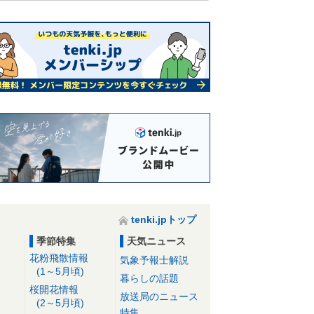
tenki.jpトップ
季節特集
天気ニュース
花粉飛散情報
気象予報士解説
(1～5月頃)
暮らしの話題
桜開花情報
放送局のニュース
(2～5月頃)
特集