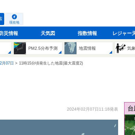
索
現在地
防災情報
天気図
指数情報
レジャー
PM2.5分布予測
地震情報
気
02月07日
11時15分頃発生した地震(最大震度2)
台
2024年02月07日11:18発表