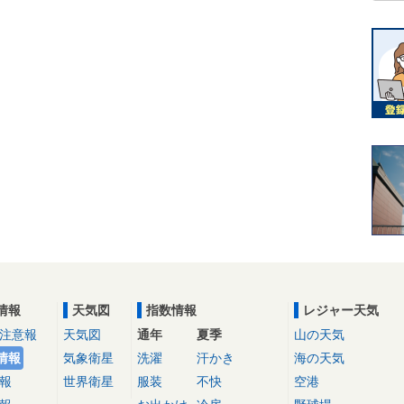
情報
天気図
指数情報
レジャー天気
注意報
天気図
通年
夏季
山の天気
情報
気象衛星
洗濯
汗かき
海の天気
報
世界衛星
服装
不快
空港