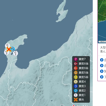
大型
進ん