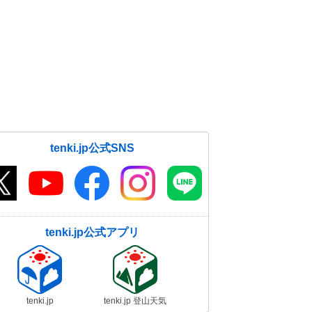
tenki.jp公式SNS
tenki.jp公式アプリ
tenki.jp
tenki.jp 登山天気