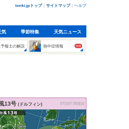
tenki.jpトップ
｜
サイトマップ
｜
ヘルプ
天気
季節特集
天気ニュース
象予報士の解説
熱中症情報
注目
風13号
(ドルフィン)
07日07:00現在