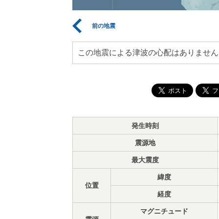
前の地震
この地震による津波の心配はありません
発生時刻
震源地
最大震度
緯度
位置
経度
マグニチュード