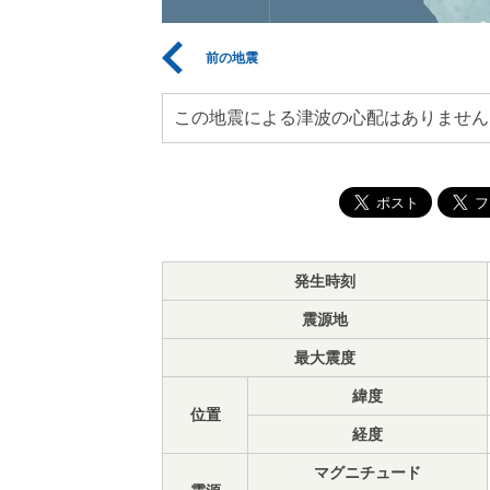
前の地震
この地震による津波の心配はありません
発生時刻
震源地
最大震度
緯度
位置
経度
マグニチュード