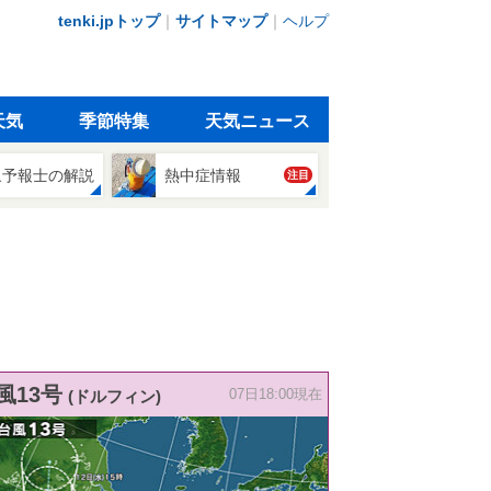
tenki.jpトップ
｜
サイトマップ
｜
ヘルプ
天気
季節特集
天気ニュース
象予報士の解説
熱中症情報
注目
風13号
(ドルフィン)
07日18:00現在