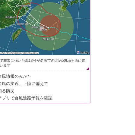
で非常に強い台風13号が名護市の北約50kmを西に進
います
台風情報のみかた
台風の接近、上陸に備えて
知る防災
アプリで台風進路予報を確認