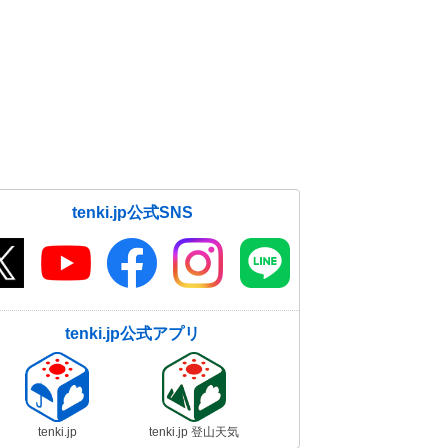
tenki.jp公式SNS
tenki.jp公式アプリ
tenki.jp
tenki.jp 登山天気