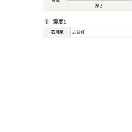
震源
深さ
震度1
石川県
志賀町