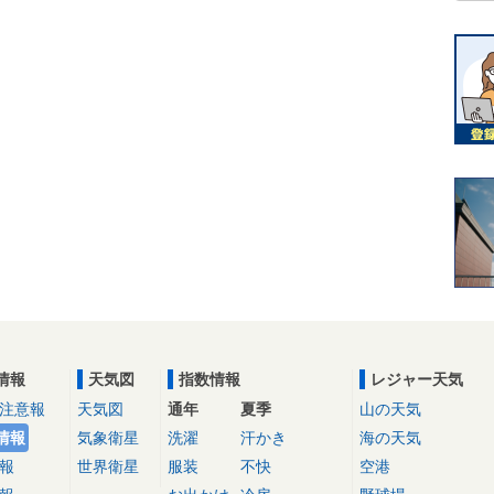
情報
天気図
指数情報
レジャー天気
注意報
天気図
通年
夏季
山の天気
情報
気象衛星
洗濯
汗かき
海の天気
報
世界衛星
服装
不快
空港