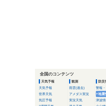
全国のコンテンツ
天気予報
観測
防災
天気予報
雨雲(過去)
警報・
世界天気
アメダス実況
地震
気圧予報
実況天気
津波情