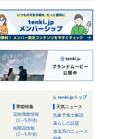
tenki.jpトップ
季節特集
天気ニュース
花粉飛散情報
気象予報士解説
(1～5月頃)
暮らしの話題
桜開花情報
放送局のニュース
(2～5月頃)
特集