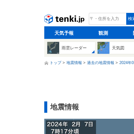
tenki.jp
検
天気予報
観測
雨雲レーダー
天気図
トップ
地震情報
過去の地震情報
2024年
地震情報