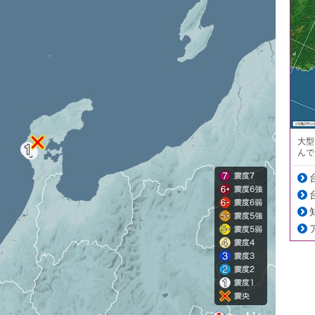
大型
んで