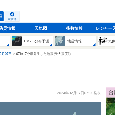
索
現在地
防災情報
天気図
指数情報
レジャー
PM2.5分布予測
地震情報
気
02月07日
07時17分頃発生した地震(最大震度1)
台
2024年02月07日07:20発表