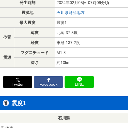
発生時刻
2024年02月05日 07時09分頃
震源地
石川県能登地方
最大震度
震度1
緯度
北緯 37.5度
位置
経度
東経 137.2度
マグニチュード
M1.8
震源
深さ
約10km
Twitter
Facebook
LINE
震度1
石川県
珠洲市