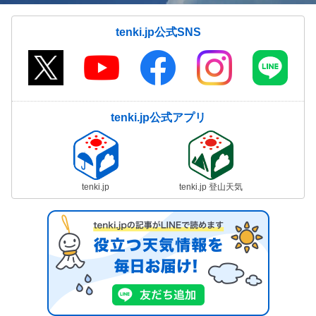
tenki.jp公式SNS
tenki.jp公式アプリ
tenki.jp
tenki.jp 登山天気