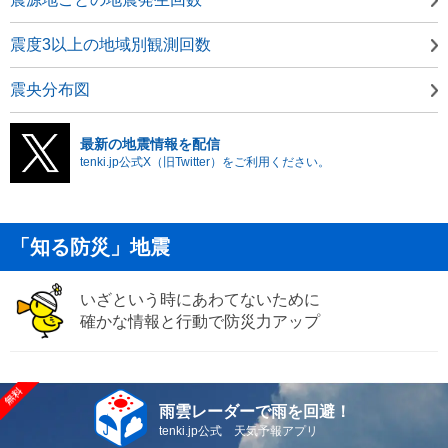
震度3以上の地域別観測回数
震央分布図
最新の地震情報を配信
tenki.jp公式X（旧Twitter）をご利用ください。
「知る防災」地震
いざという時にあわてないために
確かな情報と行動で防災力アップ
雨雲レーダーで雨を回避！
tenki.jp公式 天気予報アプリ