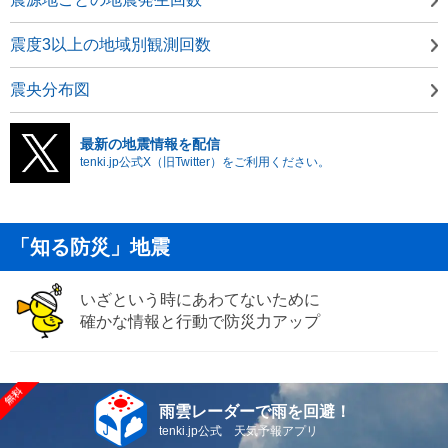
震度3以上の地域別観測回数
震央分布図
最新の地震情報を配信
tenki.jp公式X（旧Twitter）をご利用ください。
「知る防災」地震
いざという時にあわてないために
確かな情報と行動で防災力アップ
雨雲レーダーで雨を回避！
tenki.jp公式 天気予報アプリ