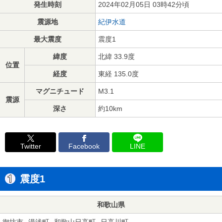
発生時刻
2024年02月05日 03時42分頃
震源地
紀伊水道
最大震度
震度1
緯度
北緯 33.9度
位置
経度
東経 135.0度
マグニチュード
M3.1
震源
深さ
約10km
Twitter
Facebook
LINE
震度1
和歌山県
御坊市
湯浅町
和歌山日高町
日高川町