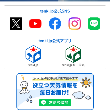
tenki.jp公式SNS
tenki.jp公式アプリ
tenki.jp
tenki.jp 登山天気