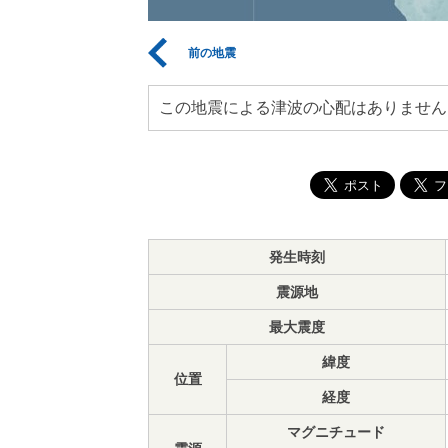
前の地震
この地震による津波の心配はありません
発生時刻
震源地
最大震度
緯度
位置
経度
マグニチュード