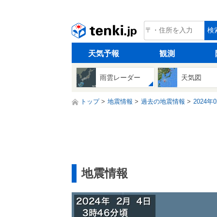
tenki.jp
検
天気予報
観測
雨雲レーダー
天気図
トップ
地震情報
過去の地震情報
2024年
地震情報