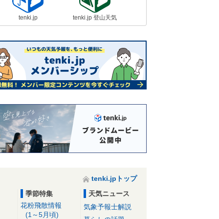
tenki.jp
tenki.jp 登山天気
tenki.jpトップ
季節特集
天気ニュース
花粉飛散情報
気象予報士解説
(1～5月頃)