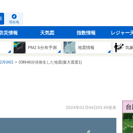
索
現在地
防災情報
天気図
指数情報
レジャー
PM2.5分布予測
地震情報
気
02月04日
03時46分頃発生した地震(最大震度1)
台
2024年02月04日03:49発表