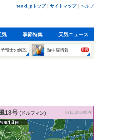
tenki.jpトップ
｜
サイトマップ
｜
ヘルプ
天気
季節特集
天気ニュース
象予報士の解説
熱中症情報
注目
風13号
(ドルフィン)
07日10:00現在