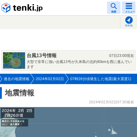
tenki.jp
検索
メニュー
現在地
台風13号情報
07日23:00現在
大型で非常に強い台風13号が久米島の北約90kmを西に進んでい
ます
過去の地震情報
2024年02月02日
07時26分頃発生した地震(最大震度1)
地震情報
2024年02月02日07:30発表