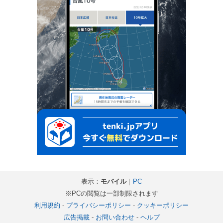
表示：
モバイル
｜
PC
※PCの閲覧は一部制限されます
利用規約
-
プライバシーポリシー
-
クッキーポリシー
広告掲載
-
お問い合わせ
-
ヘルプ