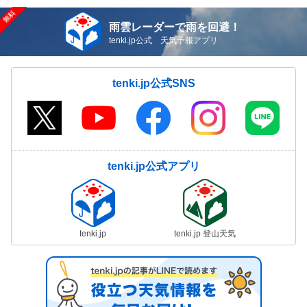
雨雲レーダーで雨を回避！
tenki.jp公式 天気予報アプリ
tenki.jp公式SNS
tenki.jp公式アプリ
tenki.jp
tenki.jp 登山天気