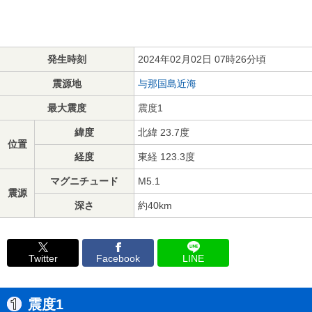
発生時刻
2024年02月02日 07時26分頃
震源地
与那国島近海
最大震度
震度1
緯度
北緯 23.7度
位置
経度
東経 123.3度
マグニチュード
M5.1
震源
深さ
約40km
Twitter
Facebook
LINE
震度1