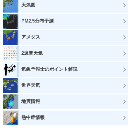
天気図
PM2.5分布予測
アメダス
2週間天気
気象予報士のポイント解説
世界天気
地震情報
熱中症情報