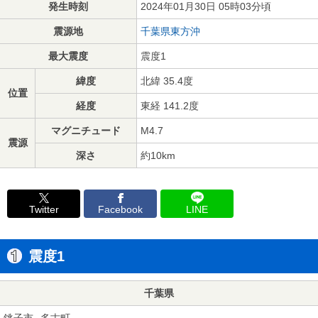
発生時刻
2024年01月30日 05時03分頃
震源地
千葉県東方沖
最大震度
震度1
緯度
北緯 35.4度
位置
経度
東経 141.2度
マグニチュード
M4.7
震源
深さ
約10km
Twitter
Facebook
LINE
震度1
千葉県
銚子市
多古町