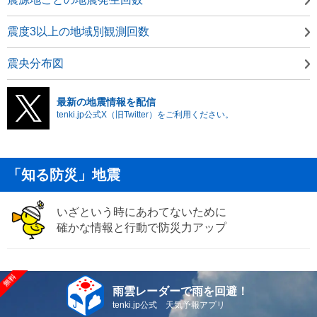
震度3以上の地域別観測回数
震央分布図
最新の地震情報を配信
tenki.jp公式X（旧Twitter）をご利用ください。
「知る防災」地震
いざという時にあわてないために
確かな情報と行動で防災力アップ
雨雲レーダーで雨を回避！
tenki.jp公式 天気予報アプリ