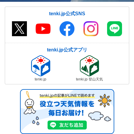
tenki.jp公式SNS
tenki.jp公式アプリ
tenki.jp
tenki.jp 登山天気