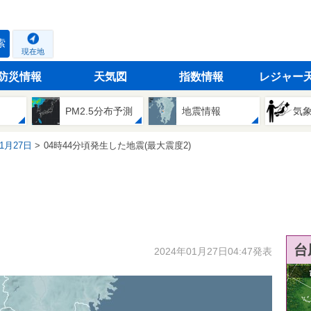
索
現在地
防災情報
天気図
指数情報
レジャー
PM2.5分布予測
地震情報
気
01月27日
04時44分頃発生した地震(最大震度2)
台
2024年01月27日04:47発表