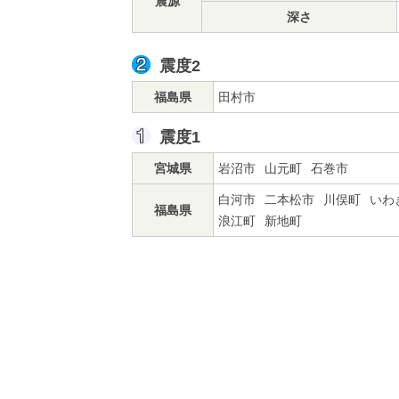
震源
深さ
震度2
福島県
田村市
震度1
宮城県
岩沼市
山元町
石巻市
白河市
二本松市
川俣町
いわ
福島県
浪江町
新地町