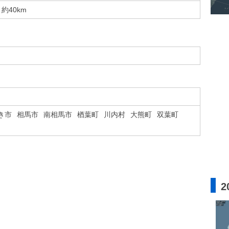
約40km
き市
相馬市
南相馬市
楢葉町
川内村
大熊町
双葉町
2