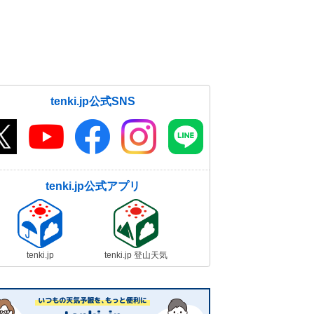
tenki.jp公式SNS
tenki.jp公式アプリ
tenki.jp
tenki.jp 登山天気