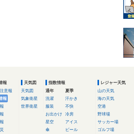
情報
天気図
指数情報
レジャー天気
注意報
天気図
通年
夏季
山の天気
情報
気象衛星
洗濯
汗かき
海の天気
報
世界衛星
服装
不快
空港
報
お出かけ
冷房
野球場
報
星空
アイス
サッカー場
災
傘
ビール
ゴルフ場