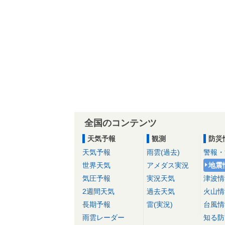
全国のコンテンツ
天気予報
観測
防災
天気予報
雨雲(過去)
警報・
世界天気
アメダス実況
地震
気圧予報
実況天気
津波情
2週間天気
過去天気
火山情
長期予報
雷(実況)
台風情
雨雲レーダー
知る防