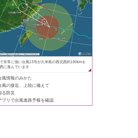
で非常に強い台風13号が久米島の西北西約190kmを
西に進んでいます
台風情報のみかた
台風の接近、上陸に備えて
知る防災
アプリで台風進路予報を確認