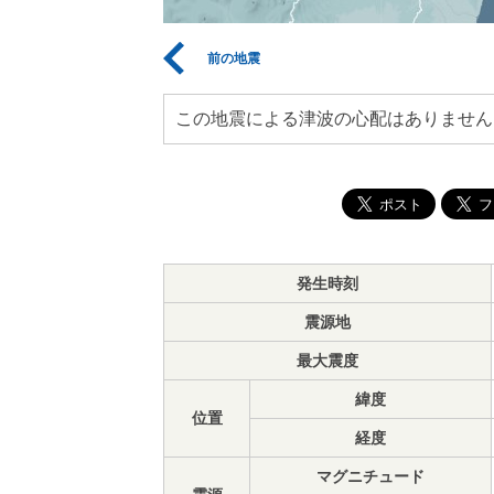
前の地震
この地震による津波の心配はありません
発生時刻
震源地
最大震度
緯度
位置
経度
マグニチュード