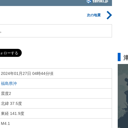
次の地震
。
2024年01月27日 04時44分頃
福島県沖
震度2
北緯 37.5度
東経 141.9度
M4.1