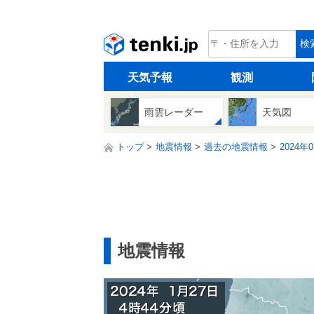
tenki.jp
検
天気予報
観測
雨雲レーダー
天気図
トップ
地震情報
過去の地震情報
2024年
地震情報