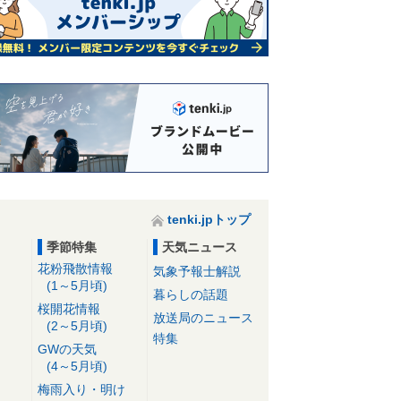
tenki.jpトップ
季節特集
天気ニュース
花粉飛散情報
気象予報士解説
(1～5月頃)
暮らしの話題
桜開花情報
放送局のニュース
(2～5月頃)
特集
GWの天気
(4～5月頃)
梅雨入り・明け