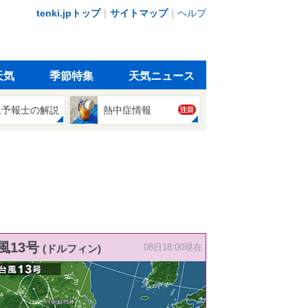
tenki.jpトップ
｜
サイトマップ
｜
ヘルプ
天気
季節特集
天気ニュース
象予報士の解説
熱中症情報
注目
風13号
(ドルフィン)
08日18:00現在