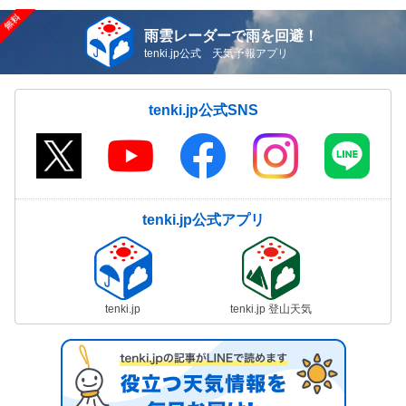
雨雲レーダーで雨を回避！
tenki.jp公式 天気予報アプリ
tenki.jp公式SNS
tenki.jp公式アプリ
tenki.jp
tenki.jp 登山天気