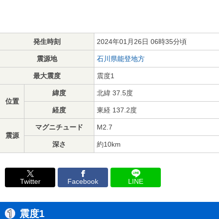
発生時刻
2024年01月26日 06時35分頃
震源地
石川県能登地方
最大震度
震度1
緯度
北緯 37.5度
位置
経度
東経 137.2度
マグニチュード
M2.7
震源
深さ
約10km
Twitter
Facebook
LINE
震度1