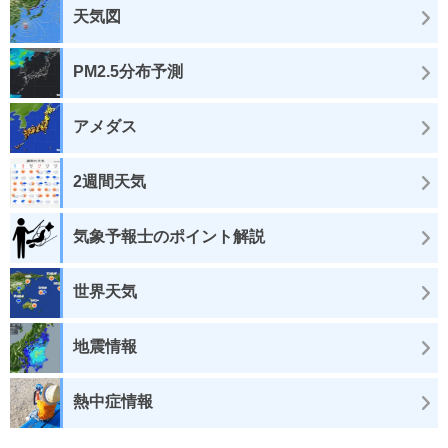
天気図
PM2.5分布予測
アメダス
2週間天気
気象予報士のポイント解説
世界天気
地震情報
熱中症情報