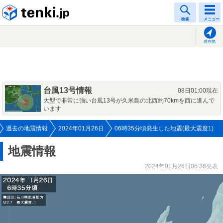
tenki.jp
検索
メニュー
現在地
台風13号情報
08日01:00現在
大型で非常に強い台風13号が久米島の北西約70kmを西に進んで
います
過去の地震情報
2024年01月26日
06時35分頃発生した地震(最大震度1)
地震情報
2024年01月26日06:38発表