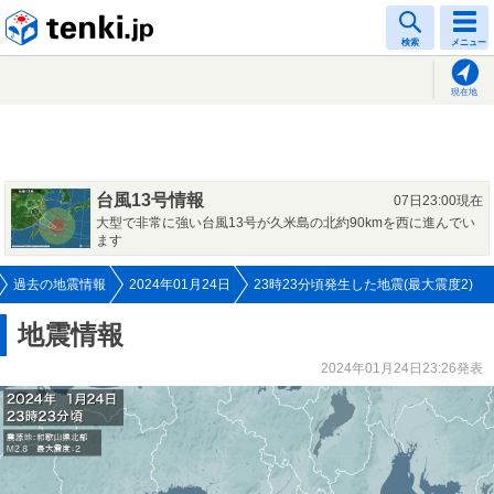
tenki.jp
検索
メニュー
現在地
台風13号情報
07日23:00現在
大型で非常に強い台風13号が久米島の北約90kmを西に進んでい
ます
過去の地震情報
2024年01月24日
23時23分頃発生した地震(最大震度2)
地震情報
2024年01月24日23:26発表