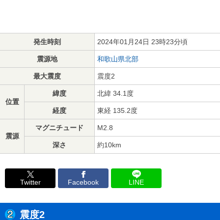
発生時刻
2024年01月24日 23時23分頃
震源地
和歌山県北部
最大震度
震度2
緯度
北緯 34.1度
位置
経度
東経 135.2度
マグニチュード
M2.8
震源
深さ
約10km
Twitter
Facebook
LINE
震度2