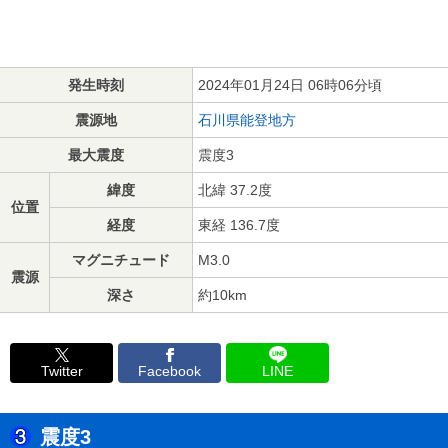
発生時刻
2024年01月24日 06時06分頃
震源地
石川県能登地方
最大震度
震度3
緯度
北緯 37.2度
位置
経度
東経 136.7度
マグニチュード
M3.0
震源
深さ
約10km
Twitter
Facebook
LINE
震度3