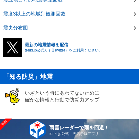
震度3以上の地域別観測回数
震央分布図
最新の地震情報を配信
tenki.jp公式X（旧Twitter）をご利用ください。
「知る防災」地震
いざという時にあわてないために
確かな情報と行動で防災力アップ
雨雲レーダーで雨を回避！
tenki.jp公式 天気予報アプリ