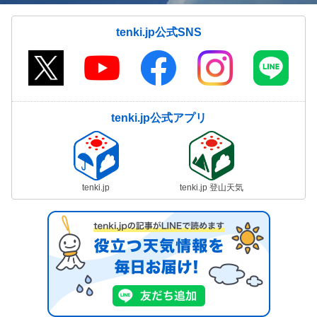
tenki.jp公式SNS
tenki.jp公式アプリ
tenki.jp
tenki.jp 登山天気