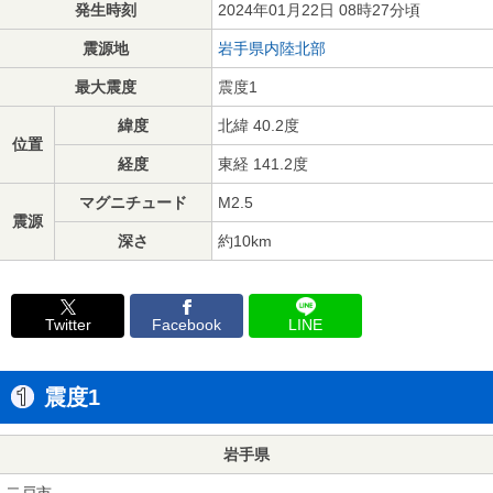
発生時刻
2024年01月22日 08時27分頃
震源地
岩手県内陸北部
最大震度
震度1
緯度
北緯 40.2度
位置
経度
東経 141.2度
マグニチュード
M2.5
震源
深さ
約10km
Twitter
Facebook
LINE
震度1
岩手県
二戸市