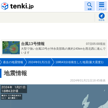
tenki.jp
検索
メニュー
現在地
台風13号情報
07日05:00現在
大型で強い台風13号が沖永良部島の東約140kmを西北西に進んで
います
過去の地震情報
2024年01月21日
18時43分頃発生した地震(最大震度1)
地震情報
2024年01月21日18:45発表