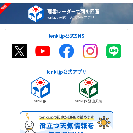
雨雲レーダーで雨を回避！
tenki.jp公式 天気予報アプリ
tenki.jp公式SNS
tenki.jp公式アプリ
tenki.jp
tenki.jp 登山天気