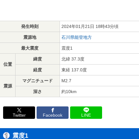
発生時刻
2024年01月21日 18時43分頃
震源地
石川県能登地方
最大震度
震度1
緯度
北緯 37.3度
位置
経度
東経 137.0度
マグニチュード
M2.7
震源
深さ
約10km
Twitter
Facebook
LINE
震度1