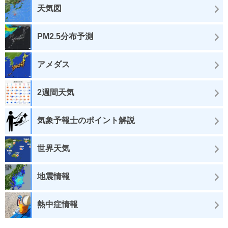
天気図
PM2.5分布予測
アメダス
2週間天気
気象予報士のポイント解説
世界天気
地震情報
熱中症情報