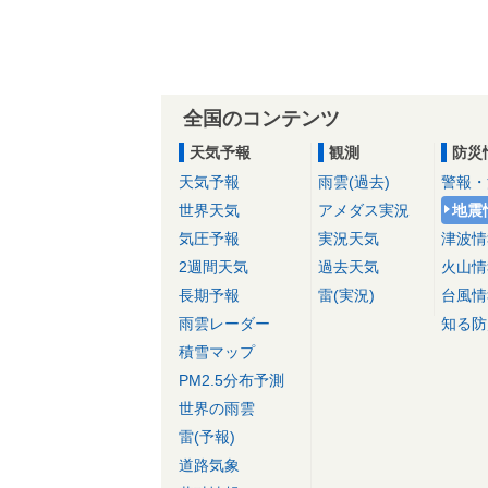
全国のコンテンツ
天気予報
観測
防災
天気予報
雨雲(過去)
警報・
世界天気
アメダス実況
地震
気圧予報
実況天気
津波情
2週間天気
過去天気
火山情
長期予報
雷(実況)
台風情
雨雲レーダー
知る防
積雪マップ
PM2.5分布予測
世界の雨雲
雷(予報)
道路気象