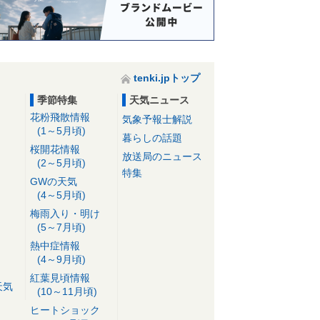
tenki.jpトップ
季節特集
天気ニュース
花粉飛散情報
気象予報士解説
(1～5月頃)
暮らしの話題
桜開花情報
放送局のニュース
(2～5月頃)
特集
GWの天気
(4～5月頃)
梅雨入り・明け
(5～7月頃)
熱中症情報
(4～9月頃)
紅葉見頃情報
天気
(10～11月頃)
ヒートショック