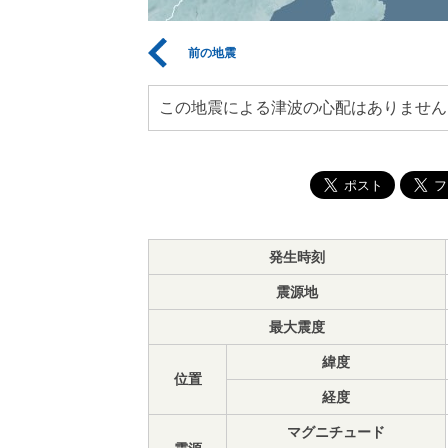
前の地震
この地震による津波の心配はありません
発生時刻
震源地
最大震度
緯度
位置
経度
マグニチュード