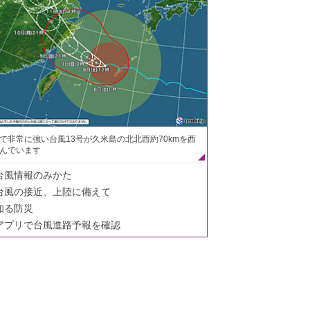
で非常に強い台風13号が久米島の北北西約70kmを西
んでいます
台風情報のみかた
台風の接近、上陸に備えて
知る防災
アプリで台風進路予報を確認