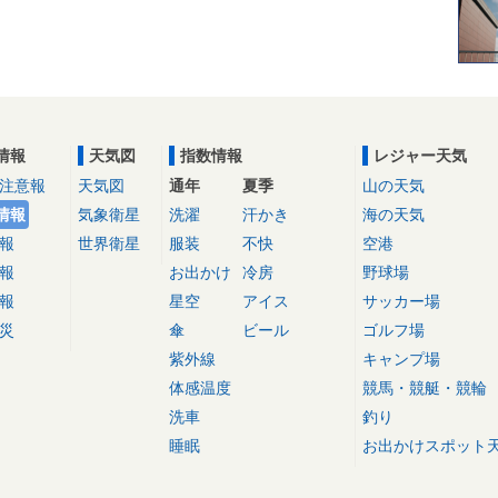
情報
天気図
指数情報
レジャー天気
注意報
天気図
通年
夏季
山の天気
情報
気象衛星
洗濯
汗かき
海の天気
報
世界衛星
服装
不快
空港
報
お出かけ
冷房
野球場
報
星空
アイス
サッカー場
災
傘
ビール
ゴルフ場
紫外線
キャンプ場
体感温度
競馬・競艇・競輪
洗車
釣り
睡眠
お出かけスポット