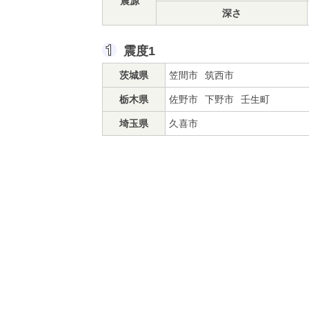
震源
深さ
震度1
茨城県
笠間市
筑西市
栃木県
佐野市
下野市
壬生町
埼玉県
久喜市