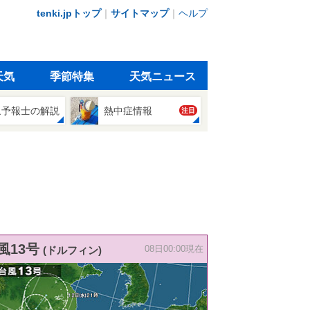
tenki.jpトップ
｜
サイトマップ
｜
ヘルプ
天気
季節特集
天気ニュース
象予報士の解説
熱中症情報
注目
風13号
(ドルフィン)
08日00:00現在