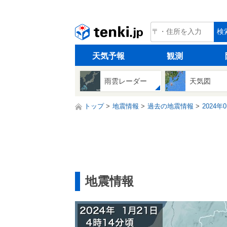
tenki.jp
検
天気予報
観測
雨雲レーダー
天気図
トップ
地震情報
過去の地震情報
2024年
地震情報