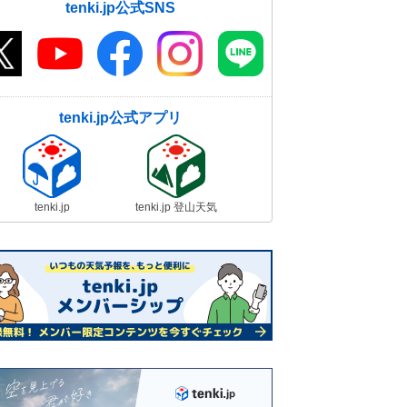
tenki.jp公式SNS
tenki.jp公式アプリ
tenki.jp
tenki.jp 登山天気