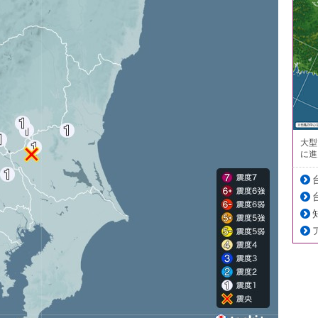
大型
に進