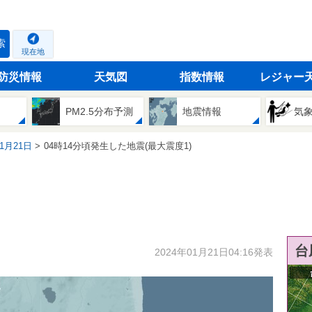
索
現在地
防災情報
天気図
指数情報
レジャー
PM2.5分布予測
地震情報
気
01月21日
04時14分頃発生した地震(最大震度1)
台
2024年01月21日04:16発表