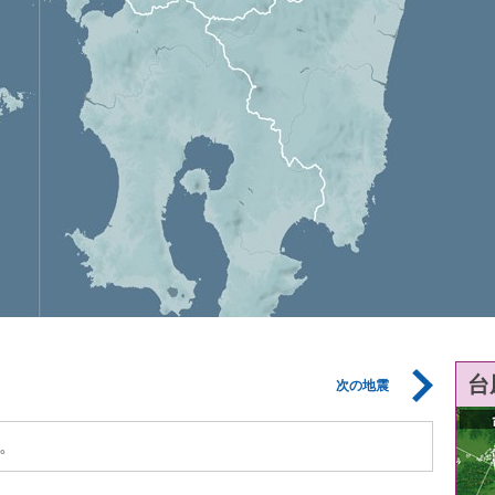
台
次の地震
。