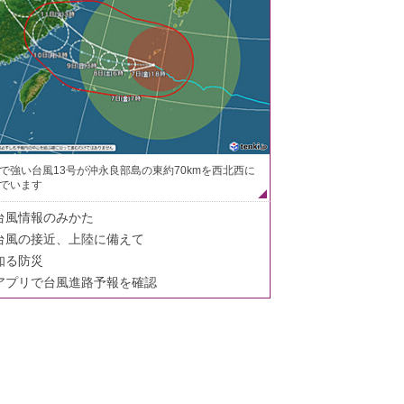
で強い台風13号が沖永良部島の東約70kmを西北西に
でいます
台風情報のみかた
台風の接近、上陸に備えて
知る防災
アプリで台風進路予報を確認