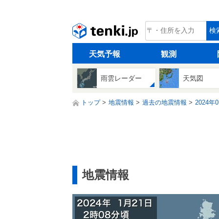
tenki.jp
検
天気予報
観測
雨雲レーダー
天気図
トップ
地震情報
過去の地震情報
2024年
地震情報