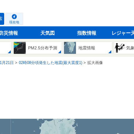
索
現在地
防災情報
天気図
指数情報
レジャー
PM2.5分布予測
地震情報
気
01月21日
02時08分頃発生した地震(最大震度1)
拡大画像