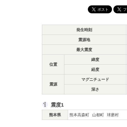
発生時刻
震源地
最大震度
緯度
位置
経度
マグニチュード
震源
深さ
震度1
熊本県
熊本高森町
山都町
球磨村