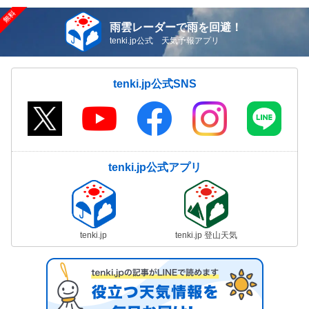
雨雲レーダーで雨を回避！
tenki.jp公式 天気予報アプリ
tenki.jp公式SNS
tenki.jp公式アプリ
tenki.jp
tenki.jp 登山天気