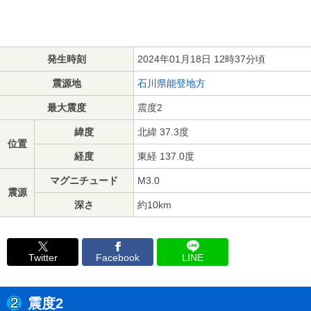
発生時刻
2024年01月18日 12時37分頃
震源地
石川県能登地方
最大震度
震度2
緯度
北緯 37.3度
位置
経度
東経 137.0度
マグニチュード
M3.0
震源
深さ
約10km
Twitter
Facebook
LINE
震度2