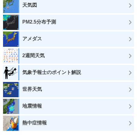
天気図
PM2.5分布予測
アメダス
2週間天気
気象予報士のポイント解説
世界天気
地震情報
熱中症情報