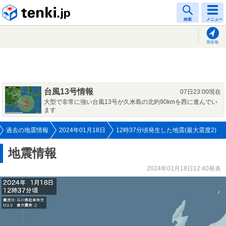
tenki.jp
検索
メニュー
現在地
台風13号情報
07日23:00現在
大型で非常に強い台風13号が久米島の北約90kmを西に進んでい
ます
過去の地震情報
2024年01月18日
12時37分頃発生した地震(最大震度2)
地震情報
2024年01月18日12:40発表