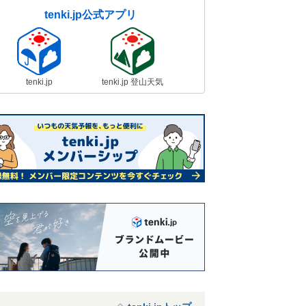
tenki.jp公式アプリ
tenki.jp
tenki.jp 登山天気