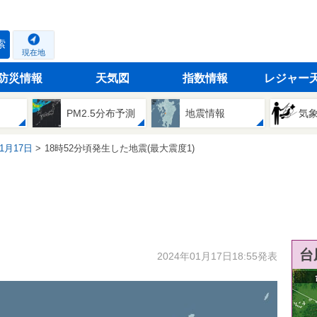
索
現在地
防災情報
天気図
指数情報
レジャー
PM2.5分布予測
地震情報
気
01月17日
18時52分頃発生した地震(最大震度1)
台
2024年01月17日18:55発表