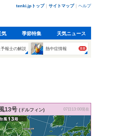
tenki.jpトップ
｜
サイトマップ
｜
ヘルプ
天気
季節特集
天気ニュース
象予報士の解説
熱中症情報
注目
風13号
(ドルフィン)
07日13:00現在