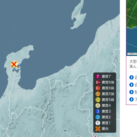
大型
進ん