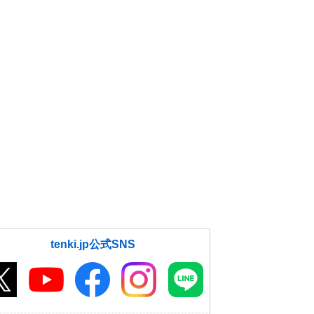
tenki.jp公式SNS