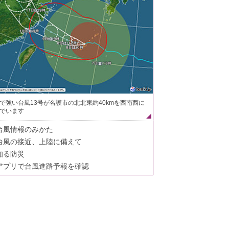
で強い台風13号が名護市の北北東約40kmを西南西に
でいます
台風情報のみかた
台風の接近、上陸に備えて
知る防災
アプリで台風進路予報を確認