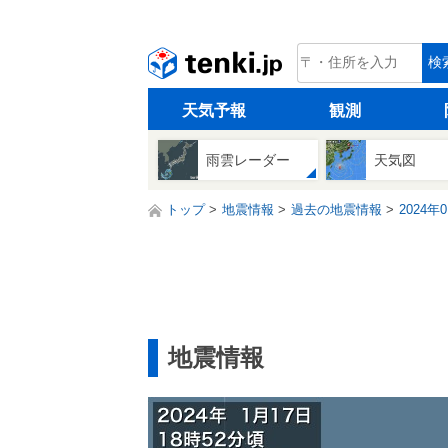
tenki.jp
検
天気予報
観測
雨雲レーダー
天気図
トップ
地震情報
過去の地震情報
2024年
地震情報