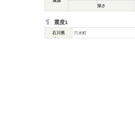
震源
深さ
震度1
石川県
穴水町