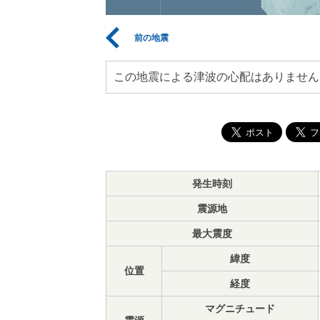
前の地震
この地震による津波の心配はありません
発生時刻
震源地
最大震度
緯度
位置
経度
マグニチュード