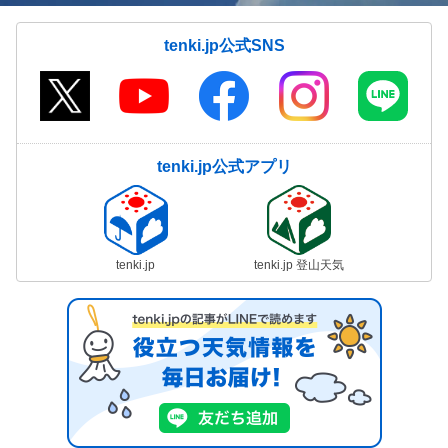
tenki.jp公式SNS
tenki.jp公式アプリ
tenki.jp
tenki.jp 登山天気