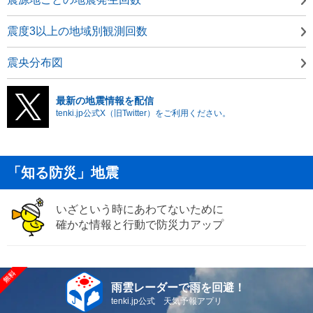
震度3以上の地域別観測回数
震央分布図
最新の地震情報を配信
tenki.jp公式X（旧Twitter）をご利用ください。
「知る防災」地震
いざという時にあわてないために
確かな情報と行動で防災力アップ
雨雲レーダーで雨を回避！
tenki.jp公式 天気予報アプリ