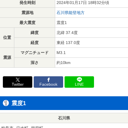
発生時刻
2024年01月17日 18時32分頃
震源地
石川県能登地方
最大震度
震度1
緯度
北緯 37.4度
位置
経度
東経 137.0度
マグニチュード
M3.1
震源
深さ
約10km
Twitter
Facebook
LINE
震度1
石川県
輪島市
穴水町
能登町