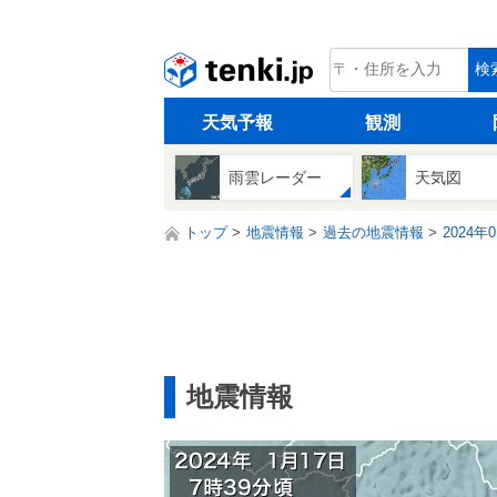
tenki.jp
検
天気予報
観測
雨雲レーダー
天気図
トップ
地震情報
過去の地震情報
2024年
地震情報