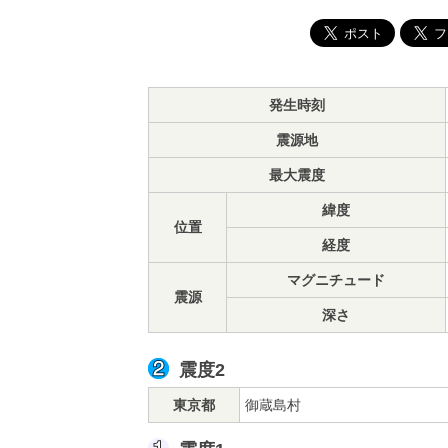
発生時刻
震源地
最大震度
緯度
位置
経度
マグニチュード
震源
深さ
震度2
東京都
御蔵島村