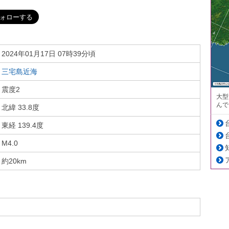
2024年01月17日 07時39分頃
三宅島近海
震度2
大型
んで
北緯 33.8度
東経 139.4度
M4.0
約20km