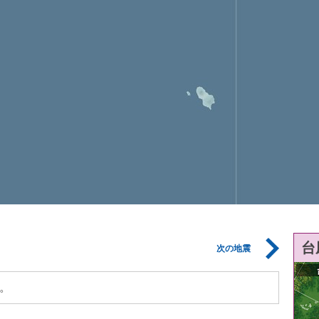
台
次の地震
。