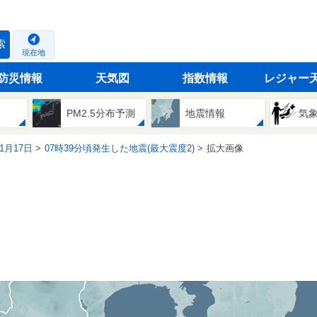
索
現在地
防災情報
天気図
指数情報
レジャー
PM2.5分布予測
地震情報
気
01月17日
07時39分頃発生した地震(最大震度2)
拡大画像