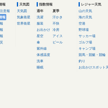
情報
天気図
指数情報
レジャー天気
注意報
天気図
通年
夏季
山の天気
情報
気象衛星
洗濯
汗かき
海の天気
報
世界衛星
服装
不快
空港
報
お出かけ
冷房
野球場
報
星空
アイス
サッカー場
災
傘
ビール
ゴルフ場
紫外線
キャンプ場
体感温度
競馬・競艇・競輪
洗車
釣り
睡眠
お出かけスポット