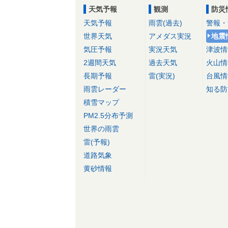
天気予報
観測
防災
天気予報
雨雲(過去)
警報・
世界天気
アメダス実況
地震
気圧予報
実況天気
津波情
2週間天気
過去天気
火山情
長期予報
雷(実況)
台風情
雨雲レーダー
知る防
積雪マップ
PM2.5分布予測
世界の雨雲
雷(予報)
道路気象
黄砂情報