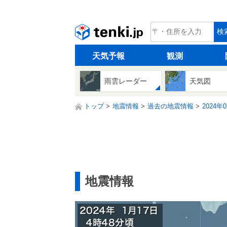
tenki.jp
検
天気予報
観測
雨雲レーダー
天気図
トップ
地震情報
過去の地震情報
2024年
地震情報