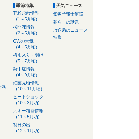
季節特集
天気ニュース
花粉飛散情報
気象予報士解説
(1～5月頃)
暮らしの話題
桜開花情報
放送局のニュース
(2～5月頃)
特集
GWの天気
(4～5月頃)
梅雨入り・明け
(5～7月頃)
熱中症情報
(4～9月頃)
紅葉見頃情報
天気
(10～11月頃)
ヒートショック
(10～3月頃)
スキー積雪情報
(11～5月頃)
初日の出
(12～1月頃)