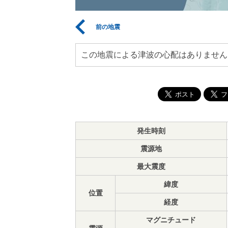
前の地震
この地震による津波の心配はありません
発生時刻
震源地
最大震度
緯度
位置
経度
マグニチュード