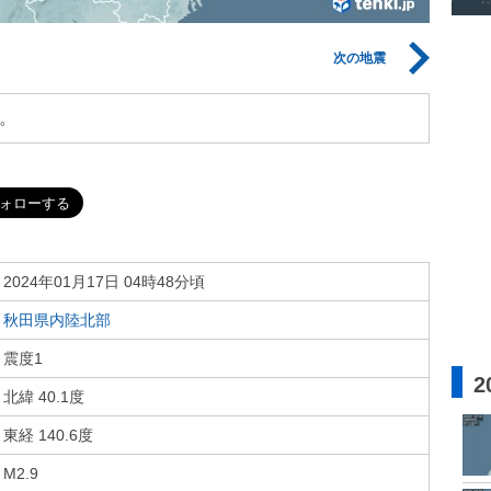
次の地震
。
2024年01月17日 04時48分頃
秋田県内陸北部
震度1
2
北緯 40.1度
東経 140.6度
M2.9