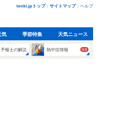
tenki.jpトップ
｜
サイトマップ
｜
ヘルプ
天気
季節特集
天気ニュース
象予報士の解説
熱中症情報
注目