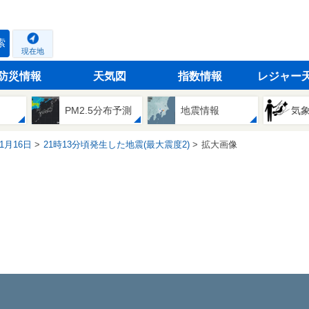
索
現在地
防災情報
天気図
指数情報
レジャー
PM2.5分布予測
地震情報
気
01月16日
21時13分頃発生した地震(最大震度2)
拡大画像