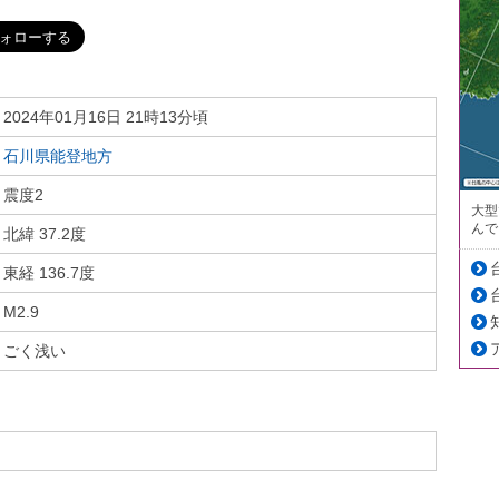
2024年01月16日 21時13分頃
石川県能登地方
震度2
大型
んで
北緯 37.2度
東経 136.7度
M2.9
ごく浅い