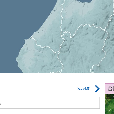
台
次の地震
。