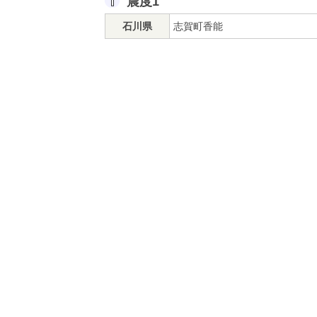
震度1
石川県
志賀町香能