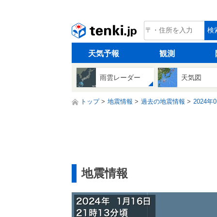
tenki.jp
検
天気予報
観測
雨雲レーダー
天気図
トップ
地震情報
過去の地震情報
2024年
地震情報