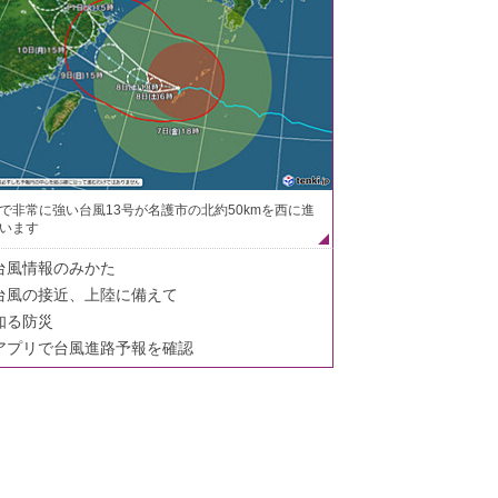
で非常に強い台風13号が名護市の北約50kmを西に進
います
台風情報のみかた
台風の接近、上陸に備えて
知る防災
アプリで台風進路予報を確認