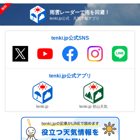
雨雲レーダーで雨を回避！
tenki.jp公式 天気予報アプリ
tenki.jp公式SNS
tenki.jp公式アプリ
tenki.jp
tenki.jp 登山天気