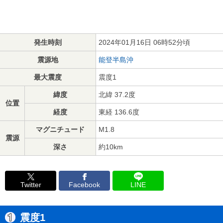
発生時刻
2024年01月16日 06時52分頃
震源地
能登半島沖
最大震度
震度1
緯度
北緯 37.2度
位置
経度
東経 136.6度
マグニチュード
M1.8
震源
深さ
約10km
Twitter
Facebook
LINE
震度1