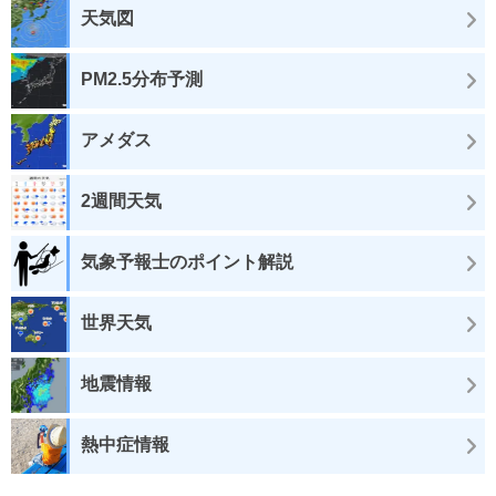
天気図
PM2.5分布予測
アメダス
2週間天気
気象予報士のポイント解説
世界天気
地震情報
熱中症情報