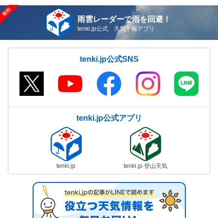
雨雲レーダーで雨を回避！
tenki.jp公式 天気予報アプリ
tenki.jp公式SNS
tenki.jp公式アプリ
tenki.jp
tenki.jp 登山天気