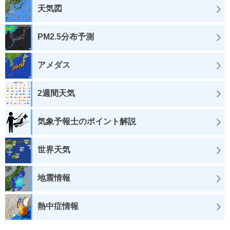
天気図
PM2.5分布予測
アメダス
2週間天気
気象予報士のポイント解説
世界天気
地震情報
熱中症情報