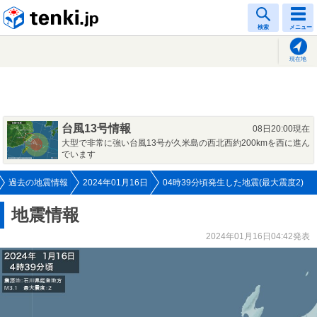
tenki.jp
検索
メニュー
現在地
台風13号情報
08日20:00現在
大型で非常に強い台風13号が久米島の西北西約200kmを西に進ん
でいます
過去の地震情報
2024年01月16日
04時39分頃発生した地震(最大震度2)
地震情報
2024年01月16日04:42発表