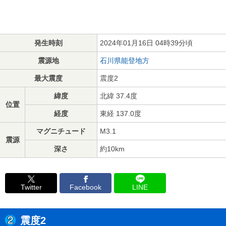
発生時刻
2024年01月16日 04時39分頃
震源地
石川県能登地方
最大震度
震度2
緯度
北緯 37.4度
位置
経度
東経 137.0度
マグニチュード
M3.1
震源
深さ
約10km
Twitter
Facebook
LINE
震度2