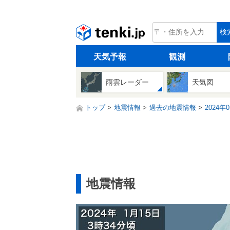
tenki.jp
検
天気予報
観測
雨雲レーダー
天気図
トップ
地震情報
過去の地震情報
2024年
地震情報