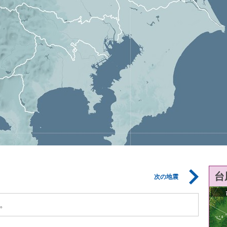
台
次の地震
。