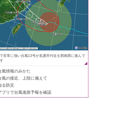
で非常に強い台風13号が名護市付近を西南西に進んで
す
台風情報のみかた
台風の接近、上陸に備えて
知る防災
アプリで台風進路予報を確認