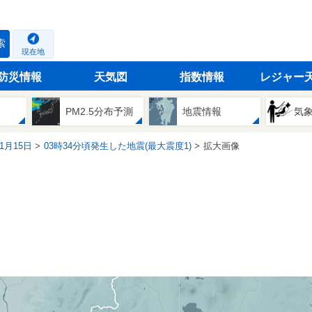
索
現在地
防災情報
天気図
指数情報
レジャー
PM2.5分布予測
地震情報
気
01月15日
03時34分頃発生した地震(最大震度1)
拡大画像