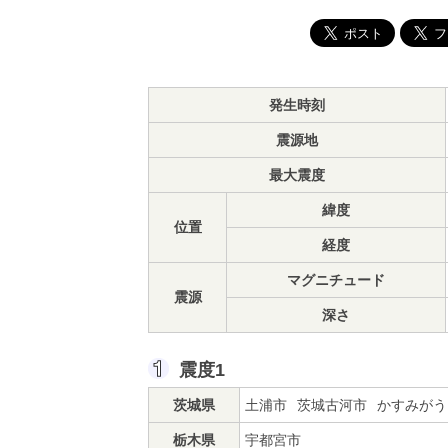
発生時刻
震源地
最大震度
緯度
位置
経度
マグニチュード
震源
深さ
震度1
茨城県
土浦市
茨城古河市
かすみがう
栃木県
宇都宮市