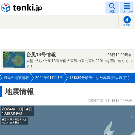
tenki.jp
検索
メニュー
現在地
台風13号情報
06日12:00現在
大型で強い台風13号が南大東島の東北東約220kmを西に進んでい
ます
過去の地震情報
2024年01月14日
18時39分頃発生した地震(最大震度1)
地震情報
2024年01月14日18:42発表