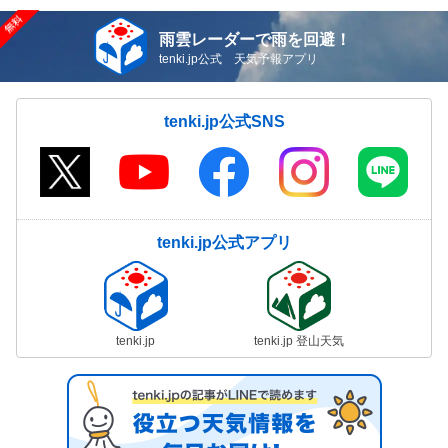
雨雲レーダーで雨を回避！
tenki.jp公式 天気予報アプリ
tenki.jp公式SNS
tenki.jp公式アプリ
tenki.jp
tenki.jp 登山天気