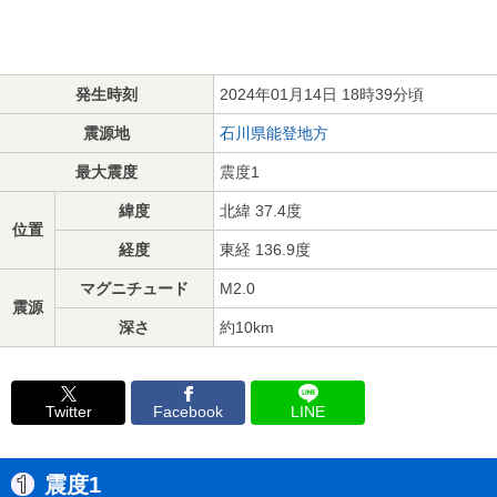
発生時刻
2024年01月14日 18時39分頃
震源地
石川県能登地方
最大震度
震度1
緯度
北緯 37.4度
位置
経度
東経 136.9度
マグニチュード
M2.0
震源
深さ
約10km
Twitter
Facebook
LINE
震度1