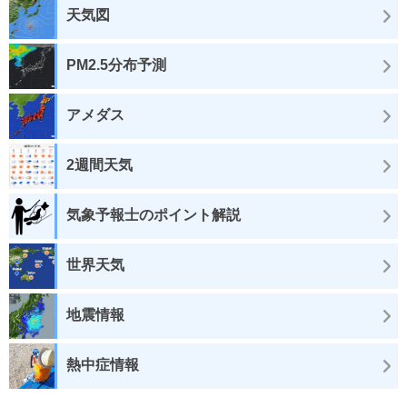
天気図
PM2.5分布予測
アメダス
2週間天気
気象予報士のポイント解説
世界天気
地震情報
熱中症情報