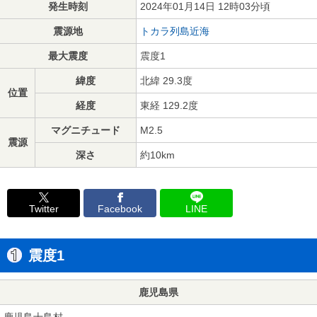
発生時刻
2024年01月14日 12時03分頃
震源地
トカラ列島近海
最大震度
震度1
緯度
北緯 29.3度
位置
経度
東経 129.2度
マグニチュード
M2.5
震源
深さ
約10km
Twitter
Facebook
LINE
震度1
鹿児島県
鹿児島十島村