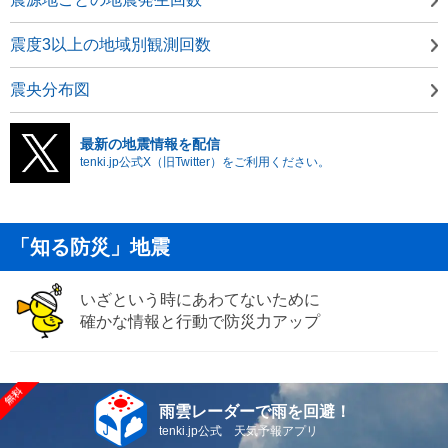
震度3以上の地域別観測回数
震央分布図
最新の地震情報を配信
tenki.jp公式X（旧Twitter）をご利用ください。
「知る防災」地震
いざという時にあわてないために
確かな情報と行動で防災力アップ
雨雲レーダーで雨を回避！
tenki.jp公式 天気予報アプリ