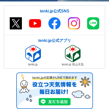
tenki.jp公式SNS
tenki.jp公式アプリ
tenki.jp
tenki.jp 登山天気