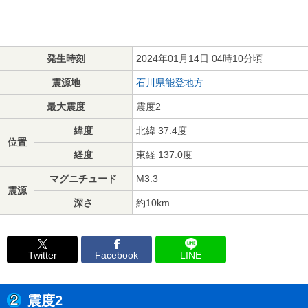
発生時刻
2024年01月14日 04時10分頃
震源地
石川県能登地方
最大震度
震度2
緯度
北緯 37.4度
位置
経度
東経 137.0度
マグニチュード
M3.3
震源
深さ
約10km
Twitter
Facebook
LINE
震度2