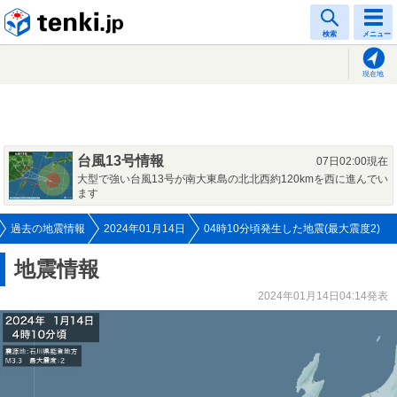
tenki.jp
検索
メニュー
現在地
台風13号情報
07日02:00現在
大型で強い台風13号が南大東島の北北西約120kmを西に進んでい
ます
過去の地震情報
2024年01月14日
04時10分頃発生した地震(最大震度2)
地震情報
2024年01月14日04:14発表