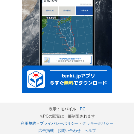
表示：
モバイル
｜
PC
※PCの閲覧は一部制限されます
利用規約
-
プライバシーポリシー
-
クッキーポリシー
広告掲載
-
お問い合わせ
-
ヘルプ