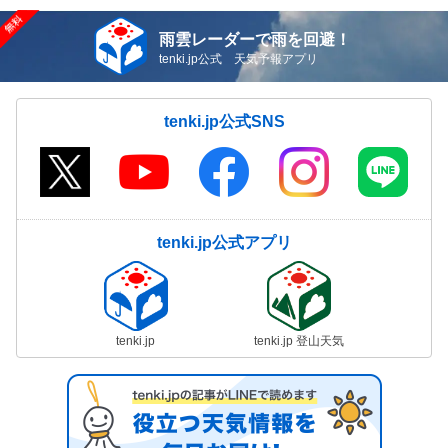
雨雲レーダーで雨を回避！
tenki.jp公式 天気予報アプリ
tenki.jp公式SNS
tenki.jp公式アプリ
tenki.jp
tenki.jp 登山天気