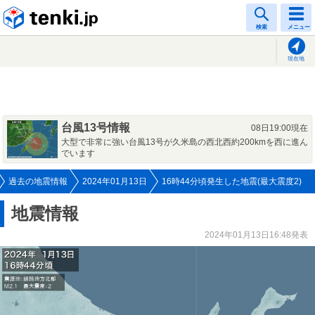
tenki.jp
検索
メニュー
現在地
台風13号情報
08日19:00現在
大型で非常に強い台風13号が久米島の西北西約200kmを西に進ん
でいます
過去の地震情報
2024年01月13日
16時44分頃発生した地震(最大震度2)
地震情報
2024年01月13日16:48発表