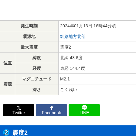
発生時刻
2024年01月13日 16時44分頃
震源地
釧路地方北部
最大震度
震度2
緯度
北緯 43.6度
位置
経度
東経 144.4度
マグニチュード
M2.1
震源
深さ
ごく浅い
Twitter
Facebook
LINE
震度2