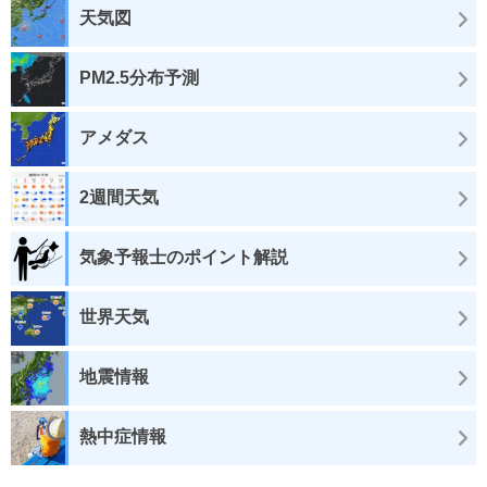
天気図
PM2.5分布予測
アメダス
2週間天気
気象予報士のポイント解説
世界天気
地震情報
熱中症情報