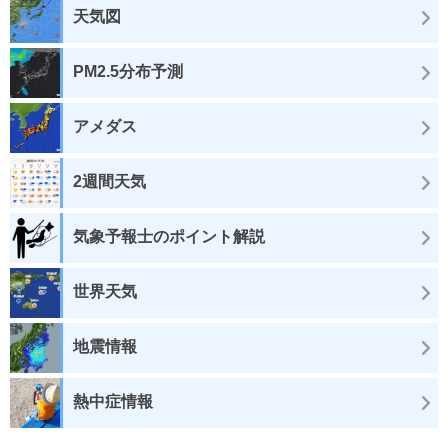
天気図
PM2.5分布予測
アメダス
2週間天気
気象予報士のポイント解説
世界天気
地震情報
熱中症情報