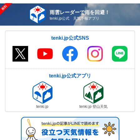
雨雲レーダーで雨を回避！
tenki.jp公式 天気予報アプリ
tenki.jp公式SNS
tenki.jp公式アプリ
tenki.jp
tenki.jp 登山天気