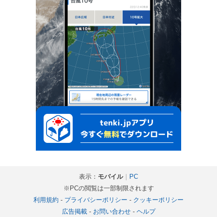
表示：
モバイル
｜
PC
※PCの閲覧は一部制限されます
利用規約
-
プライバシーポリシー
-
クッキーポリシー
広告掲載
-
お問い合わせ
-
ヘルプ