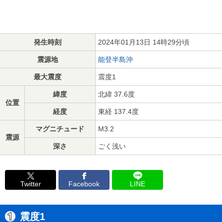
発生時刻
2024年01月13日 14時29分頃
震源地
能登半島沖
最大震度
震度1
緯度
北緯 37.6度
位置
経度
東経 137.4度
マグニチュード
M3.2
震源
深さ
ごく浅い
Twitter
Facebook
LINE
震度1