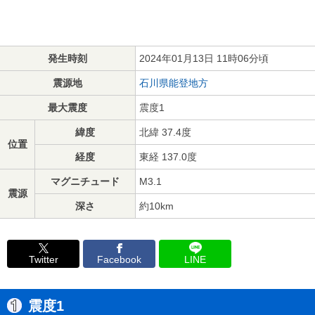
発生時刻
2024年01月13日 11時06分頃
震源地
石川県能登地方
最大震度
震度1
緯度
北緯 37.4度
位置
経度
東経 137.0度
マグニチュード
M3.1
震源
深さ
約10km
Twitter
Facebook
LINE
震度1