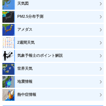
天気図
PM2.5分布予測
アメダス
2週間天気
気象予報士のポイント解説
世界天気
地震情報
熱中症情報