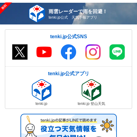
雨雲レーダーで雨を回避！
tenki.jp公式 天気予報アプリ
tenki.jp公式SNS
tenki.jp公式アプリ
tenki.jp
tenki.jp 登山天気